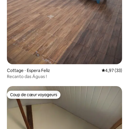
Cottage ⋅ Espera Feliz
Évaluation mo
4,97 (33)
Recanto das Águas !
Coup de cœur voyageurs
Coup de cœur voyageurs