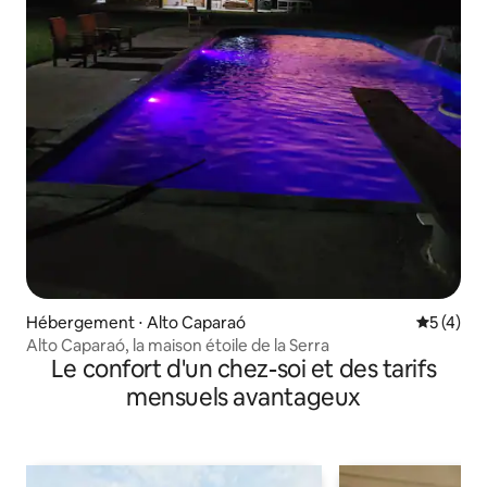
Hébergement ⋅ Alto Caparaó
Évaluatio
5 (4)
Alto Caparaó, la maison étoile de la Serra
Le confort d'un chez-soi et des tarifs
mensuels avantageux