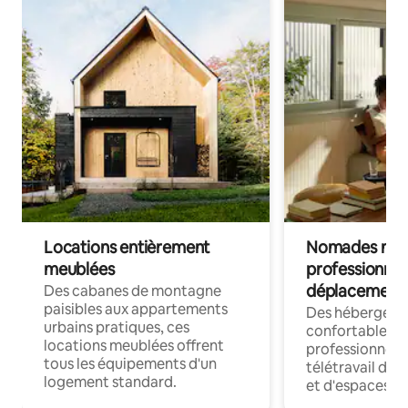
Locations entièrement
Nomades num
meublées
professionnel
déplacement
Des cabanes de montagne
paisibles aux appartements
Des hébergem
urbains pratiques, ces
confortables p
locations meublées offrent
professionnels
tous les équipements d'un
télétravail dis
logement standard.
et d'espaces de