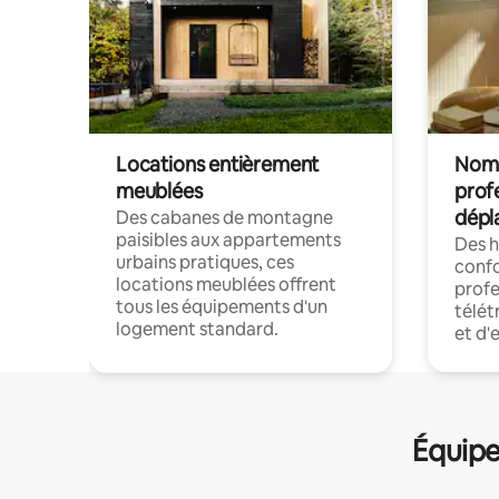
Locations entièrement
Noma
meublées
prof
dépl
Des cabanes de montagne
paisibles aux appartements
Des 
urbains pratiques, ces
confo
locations meublées offrent
profe
tous les équipements d'un
télét
logement standard.
et d'
Équipe