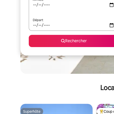
Départ
Rechercher
Loca
Superhôte
Coup 
Superhôte
Coups de