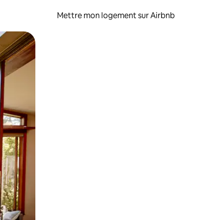
Mettre mon logement sur Airbnb
sant glisser.