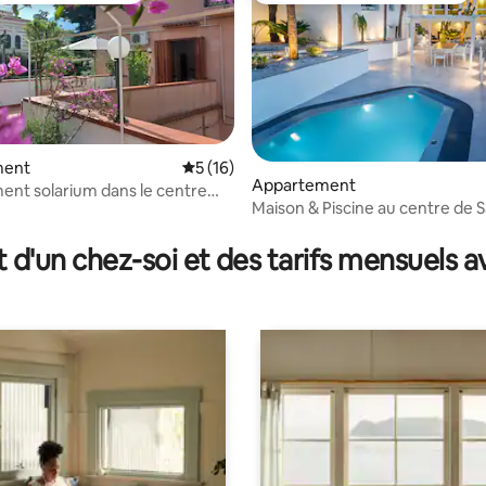
ment
Évaluation moyenne sur la base de 16 co
5 (16)
r la base de 27 commentaires : 4,59 sur 5
Appartement
nt solarium dans le centre
Maison & Piscine au centre de 
fi Coast
Côte Amalfi
t d'un chez-soi et des tarifs mensuels 