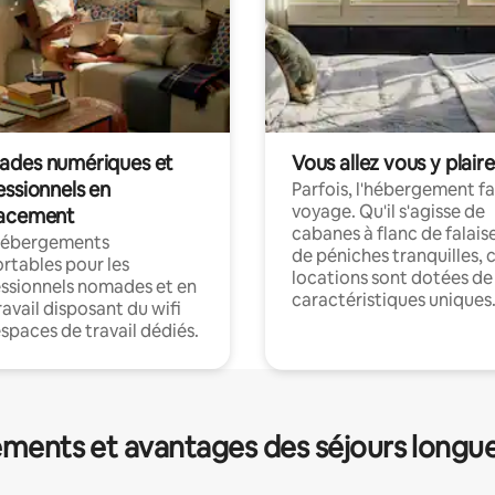
des numériques et
Vous allez vous y plaire
essionnels en
Parfois, l'hébergement fai
voyage. Qu'il s'agisse de
acement
cabanes à flanc de falais
hébergements
de péniches tranquilles, 
rtables pour les
locations sont dotées de
ssionnels nomades et en
caractéristiques uniques
ravail disposant du wifi
espaces de travail dédiés.
ments et avantages des séjours longu