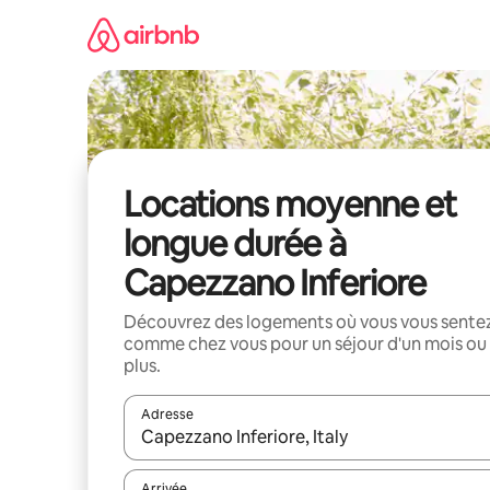
Aller
directement
au
contenu
Locations moyenne et
longue durée à
Capezzano Inferiore
Découvrez des logements où vous vous sente
comme chez vous pour un séjour d'un mois ou
plus.
Adresse
Lorsque les résultats s'affichent, utilisez les flèc
Arrivée