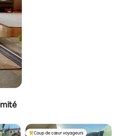
imité
Coup de cœur voyageurs
lus appréciés
Coups de cœur voyageurs les plus appréciés