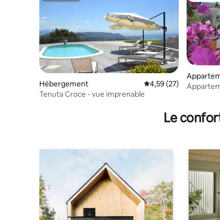
Apparte
Hébergement
Évaluation moyenne su
4,59 (27)
Apparteme
Tenuta Croce - vue imprenable
near Amal
Le confor