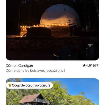
Dôme ⋅ Cardigan
Évaluation mo
4,91 (67)
Dôme dans les bois avec jacuzzi privé
Coup de cœur voyageurs
Coups de cœur voyageurs les plus appréciés