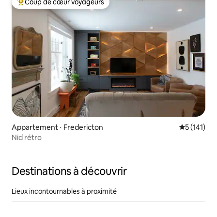
Coup de cœur voyageurs
Coups de cœur voyageurs les plus appréciés
Appartement ⋅ Fredericton
Évaluation 
5 (141)
Nid rétro
Destinations à découvrir
Lieux incontournables à proximité