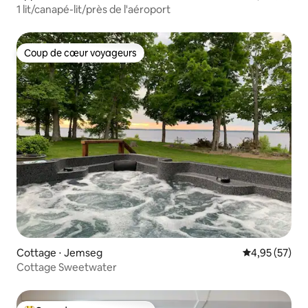
1 lit/canapé-lit/près de l'aéroport
Coup de cœur voyageurs
Coup de cœur voyageurs
Cottage ⋅ Jemseg
Évaluation mo
4,95 (57)
Cottage Sweetwater