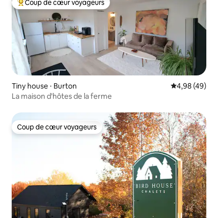
Coup de cœur voyageurs
Coups de cœur voyageurs les plus appréciés
Tiny house ⋅ Burton
Évaluation mo
4,98 (49)
La maison d'hôtes de la ferme
Coup de cœur voyageurs
Coup de cœur voyageurs