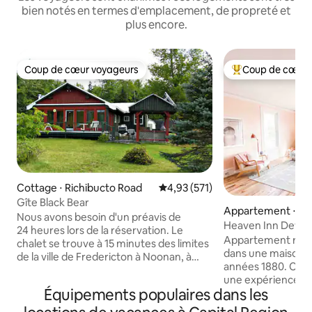
bien notés en termes d'emplacement, de propreté et
plus encore.
Coup de cœur voyageurs
Coup de cœur 
Coup de cœur voyageurs
Coups de cœur vo
Cottage ⋅ Richibucto Road
Évaluation moyenne sur la base 
4,93 (571)
Gîte Black Bear
Appartement ⋅ Fr
Nous avons besoin d'un préavis de
Heaven Inn Devon
24 heures lors de la réservation. Le
Appartement rén
chalet se trouve à 15 minutes des limites
dans une maison v
de la ville de Fredericton à Noonan, à
années 1880. Ce logement est vraiment
environ 2 km dans les bois sur une route
une expérience, a
privée. Il fonctionne à l'énergie solaire et
Équipements populaires dans les
et 10 pieds de haut
éolienne avec un générateur de
pattes avec des lu
secours. Nous proposons du patinage,