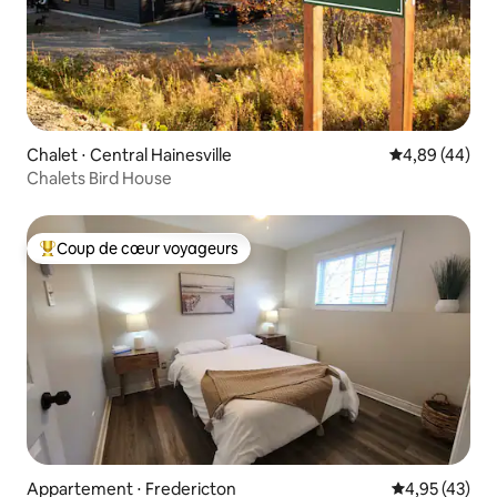
Chalet ⋅ Central Hainesville
Évaluation mo
4,89 (44)
Chalets Bird House
Coup de cœur voyageurs
Coups de cœur voyageurs les plus appréciés
Appartement ⋅ Fredericton
Évaluation mo
4,95 (43)