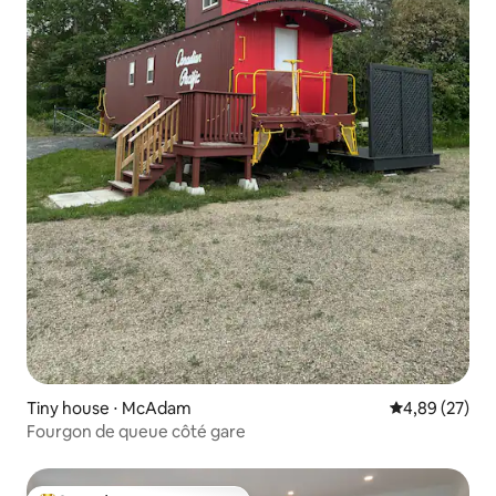
Tiny house ⋅ McAdam
Évaluation mo
4,89 (27)
Fourgon de queue côté gare