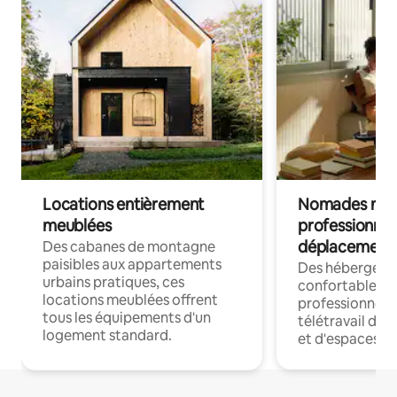
Locations entièrement
Nomades num
meublées
professionnel
déplacement
Des cabanes de montagne
paisibles aux appartements
Des hébergem
urbains pratiques, ces
confortables p
locations meublées offrent
professionnels
tous les équipements d'un
télétravail dis
logement standard.
et d'espaces de