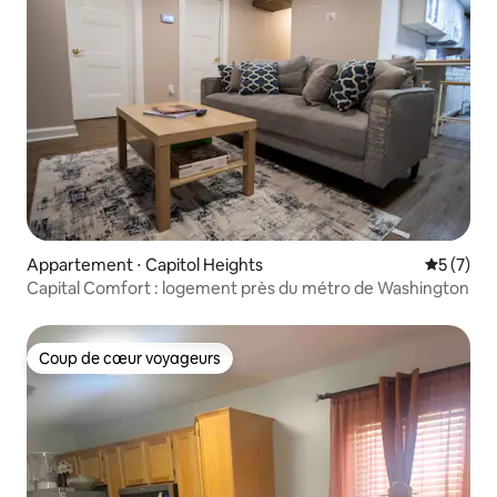
Appartement ⋅ Capitol Heights
Évaluatio
5 (7)
Capital Comfort : logement près du métro de Washington
Coup de cœur voyageurs
Coup de cœur voyageurs