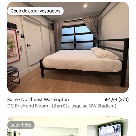
Coup de cœur voyageurs
Coup de cœur voyageurs
Suite ⋅ Northeast Washington
Évaluation moy
4,94 (374)
DC Brick and Bloom - (2 arrêts jusqu'au NW Stadium)
Superhôte
Superhôte