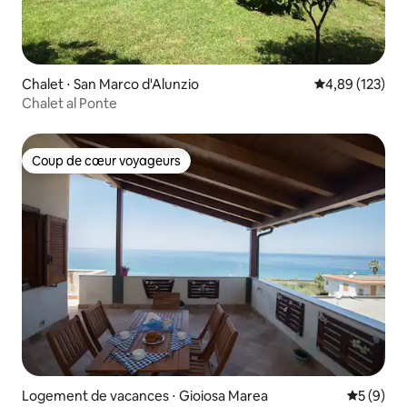
Chalet ⋅ San Marco d'Alunzio
Évaluation moy
4,89 (123)
Chalet al Ponte
Coup de cœur voyageurs
Coup de cœur voyageurs
Logement de vacances ⋅ Gioiosa Marea
Évaluatio
5 (9)