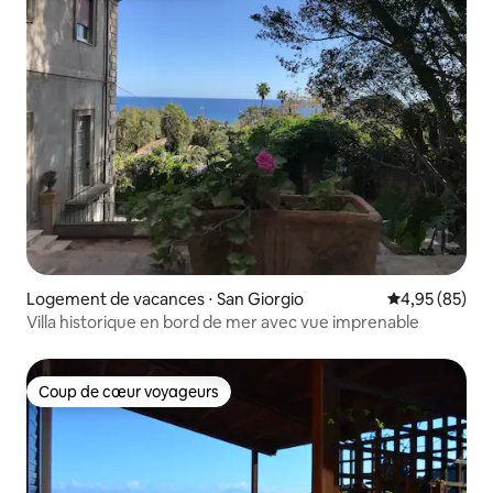
Logement de vacances ⋅ San Giorgio
Évaluation mo
4,95 (85)
Villa historique en bord de mer avec vue imprenable
Coup de cœur voyageurs
Coup de cœur voyageurs