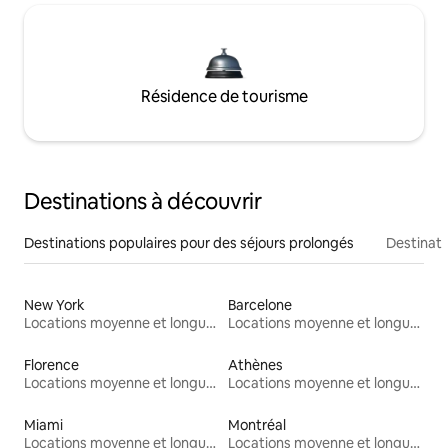
Résidence de tourisme
Destinations à découvrir
Destinations populaires pour des séjours prolongés
Destinati
New York
Barcelone
Locations moyenne et longue durée
Locations moyenne et longue durée
Florence
Athènes
Locations moyenne et longue durée
Locations moyenne et longue durée
Miami
Montréal
Locations moyenne et longue durée
Locations moyenne et longue durée