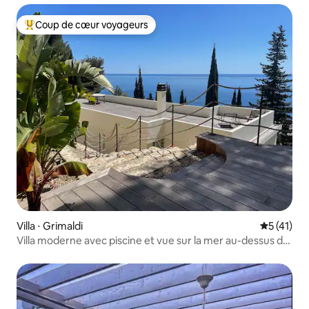
Coup de cœur voyageurs
Coups de cœur voyageurs les plus appréciés
Villa ⋅ Grimaldi
Évaluation
5 (41)
Villa moderne avec piscine et vue sur la mer au-dessus de
Monaco