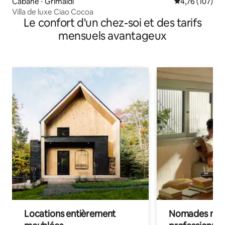
Cabane ⋅ Grimaldi
Évaluation moy
4,76 (107)
Villa de luxe Ciao Cocoa
Le confort d'un chez-soi et des tarifs
mensuels avantageux
Locations entièrement
Nomades num