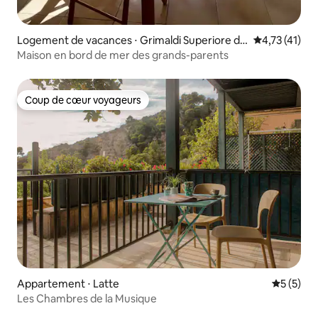
Logement de vacances ⋅ Grimaldi Superiore di
Évaluation mo
4,73 (41)
Ventimiglia
Maison en bord de mer des grands-parents
Coup de cœur voyageurs
Coup de cœur voyageurs
Appartement ⋅ Latte
Évaluatio
5 (5)
Les Chambres de la Musique