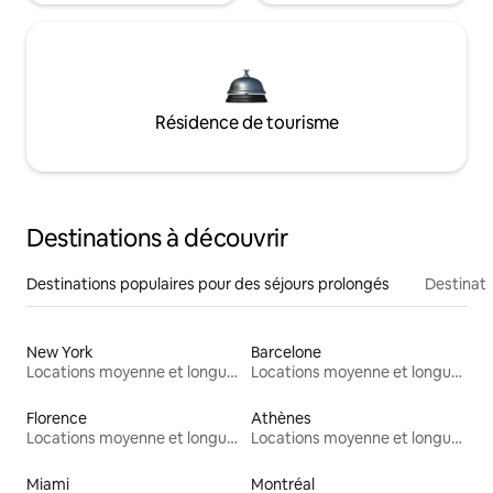
Résidence de tourisme
Destinations à découvrir
Destinations populaires pour des séjours prolongés
Destinati
New York
Barcelone
Locations moyenne et longue durée
Locations moyenne et longue durée
Florence
Athènes
Locations moyenne et longue durée
Locations moyenne et longue durée
Miami
Montréal