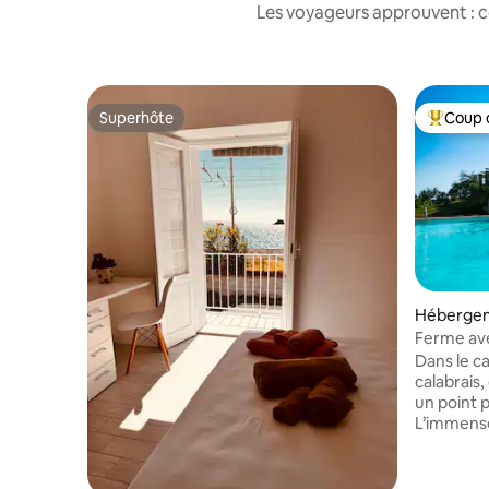
Les voyageurs approuvent : c
Superhôte
Coup 
Superhôte
Coups de
Héberge
Ferme ave
Dans le ca
calabrais
un point p
L’immense
deux hect
panoramiq
profiter d