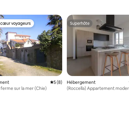
 cœur voyageurs
Superhôte
 cœur voyageurs
Superhôte
ment
Évaluation moyenne sur la base de 8 co
5 (8)
Hébergement
ferme sur la mer (Chie)
(Roccella) Appartement mode
2 étages + Jardin