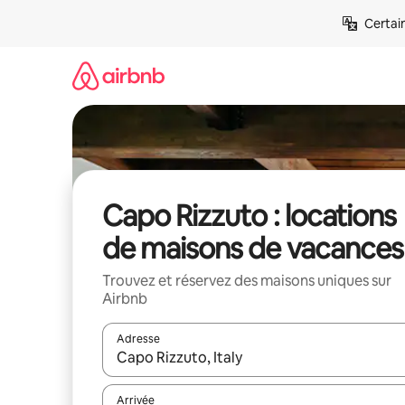
Aller
Certai
directement
au
contenu
Capo Rizzuto : locations
de maisons de vacances
Trouvez et réservez des maisons uniques sur
Airbnb
Adresse
Lorsque les résultats s'affichent, utilisez les flèc
Arrivée