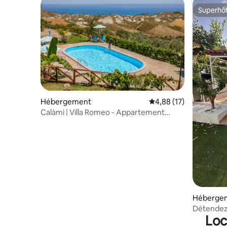
Superhô
Superhô
Hébergement
Évaluation moyenne su
4,88 (17)
Calàmi | Villa Romeo - Appartement
« Ovile » avec piscine
Héberge
Détendez-
Loc
deux pas 