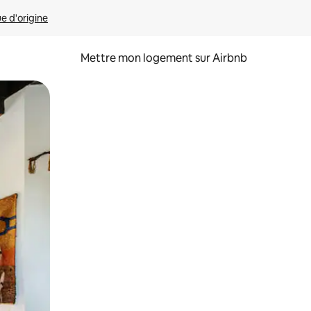
ue d'origine
Mettre mon logement sur Airbnb
sant glisser.