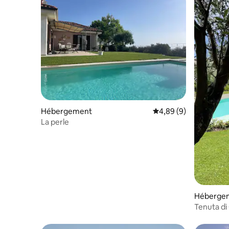
Hébergement
Évaluation moyenne su
4,89 (9)
La perle
Héberge
Tenuta di