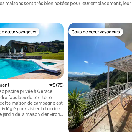
es maisons sont très bien notées pour leur emplacement, leur 
de cœur voyageurs
Coup de cœur voyageurs
 cœur voyageurs les plus appréciés
Coup de cœur voyageurs
ment
Évaluation moyenne sur la base de 75 co
5 (75)
c piscine privée à Gerace
dre fabuleux du territoire
, cette maison de campagne est
rivilégié pour visiter la Locride.
 jardin de la maison d’environ
ares est une immense terrasse
ue privée d’où vous pourrez
’une vue unique sur la mer. La