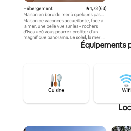
piscine, 
Hébergement
Évaluation moyenne su
4,73 (63)
parasols,
Maison en bord de mer à quelques pas
des journ
du centre.
Maison de vacances accueillante, face à
détendre e
la mer, une belle vue sur les « rochers
campagne.
d'Isca » où vous pourrez profiter d'un
exclusif. 
magnifique panorama. Le soleil, la mer et
octobre. 
Équipements po
la nature sont le bon mélange pour un
séjour de détente. Dans les environs
immédiats, vous trouverez des bars, des
pubs, des restaurants et des pizzerias. Le
logement est parfait pour les familles, les
couples, les voyageurs d'affaires et les
voyageurs d'affaires. Les pièces,
récemment rénovées, présentent un
design contemporain,doté de tout le
Cuisine
Wifi
confort et d'un espace de détente
extérieur.
Loc