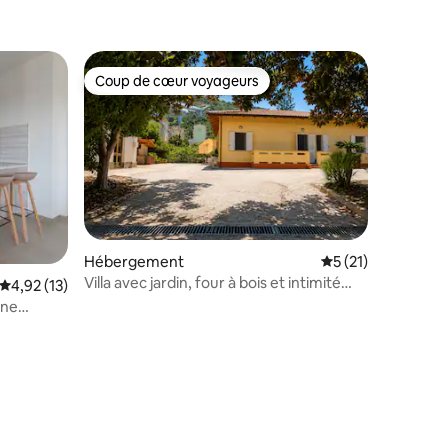
Coup de cœur voyageurs
Coup de cœur voyageurs
Hébergement
Évaluation moyenne
5 (21)
Villa avec jardin, four à bois et intimité
mmentaires : 5 sur 5
Évaluation moyenne sur la base de 13 commentaires : 4,92 sur 5
4,92 (13)
totale
rne