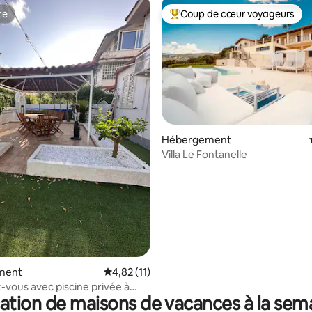
te
Coup de cœur voyageurs
te
Coups de cœur voyageurs les p
r la base de 17 commentaires : 4,88 sur 5
Hébergement
Villa Le Fontanelle
ment
Évaluation moyenne sur la base de 11 comme
4,82 (11)
vous avec piscine privée à
ation de maisons de vacances à la sem
de Tropea