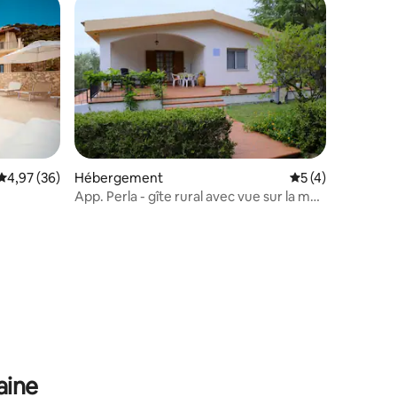
lus appréciés
Évaluation moyenne sur la base de 36 commentaires : 4,97 sur 5
4,97 (36)
Hébergement
Évaluation moyenn
5 (4)
App. Perla - gîte rural avec vue sur la mer
et piscine
ntaires : 4,82 sur 5
aine