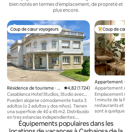
bien notés en termes d'emplacement, de propreté et
plus encore.
Coup de cœur voyageurs
Coup de cœur 
Coup de cœur voyageurs
Coups de cœur vo
Appartement ⋅ S
Appartement de 2
Résidence de tourisme ⋅ S
Évaluation moyenne sur la base de
4,82 (1 724)
terrasse au centr
anta Marta de Tormes
Emplacement inég
Casablanca Hotel Studios, Studio avec
1 minute de la Pla
terrasse
Pueden alojarse cómodamente hasta 3
restaurants et les 
adultos (o 2 adultos y dos niños). Tienen
sont à quelques p
una superficie de 40 a 45 m2. Distribuido
appartement. Idéa
en tres estancias independientes:
famille avec des 
Équipements populaires dans les
dormitorio con cama doble 180 cm o dos
d'amis. Des voyageurs aux voyageurs.
camas de 90 cm, baño completo, y sala
locations de vacances à Carbajosa de la