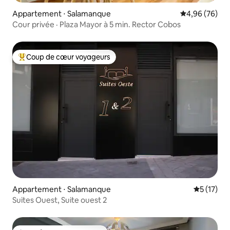
Appartement ⋅ Salamanque
Évaluation mo
4,96 (76)
Cour privée · Plaza Mayor à 5 min. Rector Cobos
Coup de cœur voyageurs
Coups de cœur voyageurs les plus appréciés
Appartement ⋅ Salamanque
Évaluation
5 (17)
Suites Ouest, Suite ouest 2