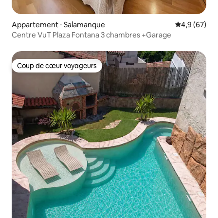
Appartement ⋅ Salamanque
Évaluation m
4,9 (67)
Centre VuT Plaza Fontana 3 chambres +Garage
Coup de cœur voyageurs
Coup de cœur voyageurs