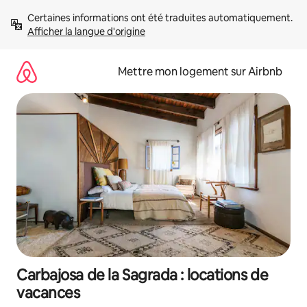
Aller
Certaines informations ont été traduites automatiquement. 
directement
Afficher la langue d'origine
au
contenu
Mettre mon logement sur Airbnb
Carbajosa de la Sagrada : locations de
vacances