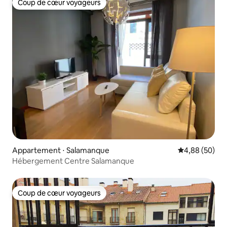
Coup de cœur voyageurs
Coup de cœur voyageurs
Appartement ⋅ Salamanque
Évaluation mo
4,88 (50)
Hébergement Centre Salamanque
Coup de cœur voyageurs
Coup de cœur voyageurs