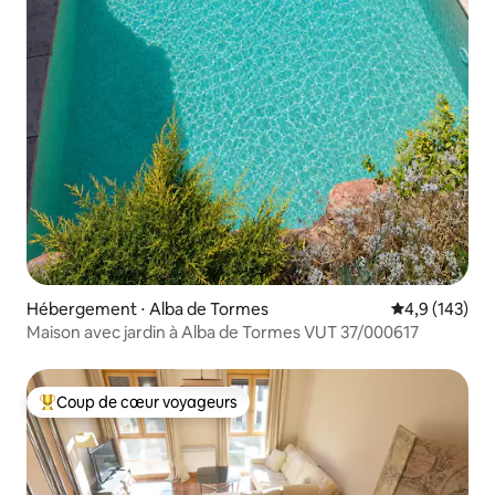
Hébergement ⋅ Alba de Tormes
Évaluation mo
4,9 (143)
Maison avec jardin à Alba de Tormes VUT 37/000617
Coup de cœur voyageurs
Coups de cœur voyageurs les plus appréciés