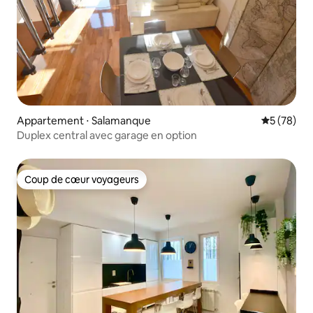
Appartement ⋅ Salamanque
Évaluation
5 (78)
Duplex central avec garage en option
Coup de cœur voyageurs
Coup de cœur voyageurs