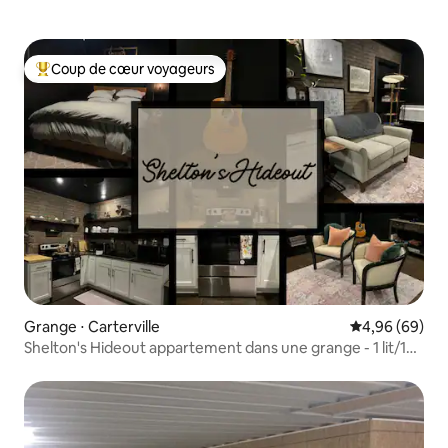
Coup de cœur voyageurs
Coups de cœur voyageurs les plus appréciés
Grange ⋅ Carterville
Évaluation mo
4,96 (69)
Shelton's Hideout appartement dans une grange - 1 lit/1
salle de bain