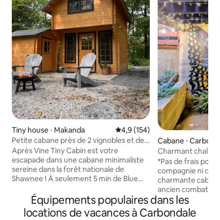
Tiny house ⋅ Makanda
Évaluation moyenne sur la base
4,9 (154)
Petite cabane près de 2 vignobles et de
Cabane ⋅ Carbond
Shawnee, animaux acceptés
Après Vine Tiny Cabin est votre
Charmant chalet d
escapade dans une cabane minimaliste
côté du refuge
*Pas de frais pour
sereine dans la forêt nationale de
compagnie ni de frai
Shawnee ! À seulement 5 min de Blue
charmante cabane
Sky Vineyard, de la randonnée, des
ancien combattant
tyroliennes et de l'I-57, cette retraite allie
Équipements populaires dans les
fournitures d'art r
aventure et tranquillité. Détendez-vous
accueillir votre oa
locations de vacances à Carbondale
au coin du feu, admirez les couchers de
votre cocktail préf