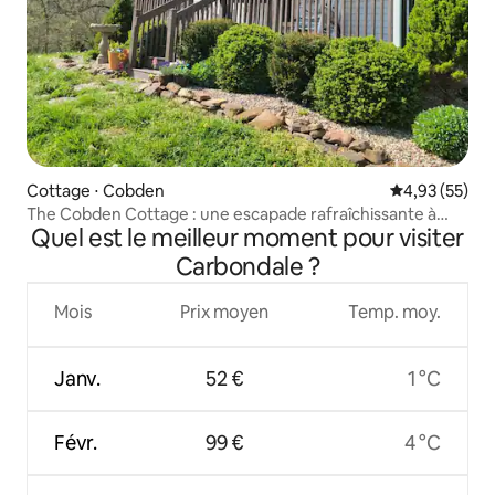
Cottage ⋅ Cobden
Évaluation mo
4,93 (55)
The Cobden Cottage : une escapade rafraîchissante à
Quel est le meilleur moment pour visiter
l'âme
Carbondale ?
Mois
Prix moyen
Temp. moy.
Janv.
52 €
1 °C
Févr.
99 €
4 °C