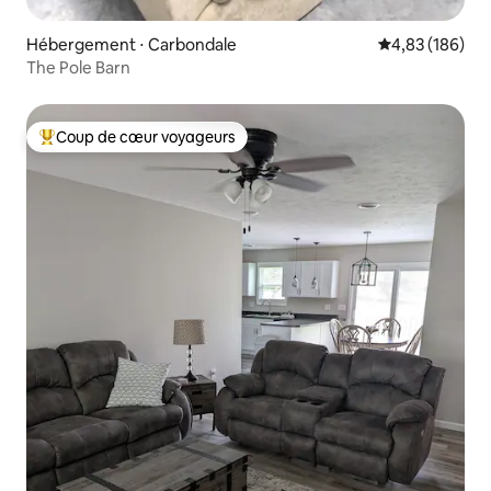
Hébergement ⋅ Carbondale
Évaluation moy
4,83 (186)
The Pole Barn
Coup de cœur voyageurs
Coups de cœur voyageurs les plus appréciés