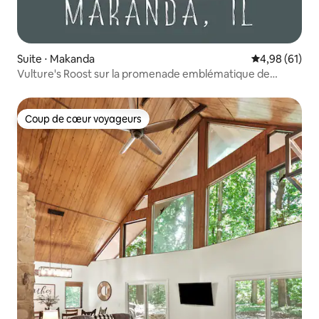
Suite ⋅ Makanda
Évaluation mo
4,98 (61)
Vulture's Roost sur la promenade emblématique de
Makanda
Coup de cœur voyageurs
Coup de cœur voyageurs