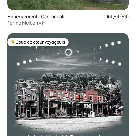
Hébergement ⋅ Carbondale
Évaluation mo
4,99 (99)
Ferme Mulberry Hill
Coup de cœur voyageurs
Coups de cœur voyageurs les plus appréciés