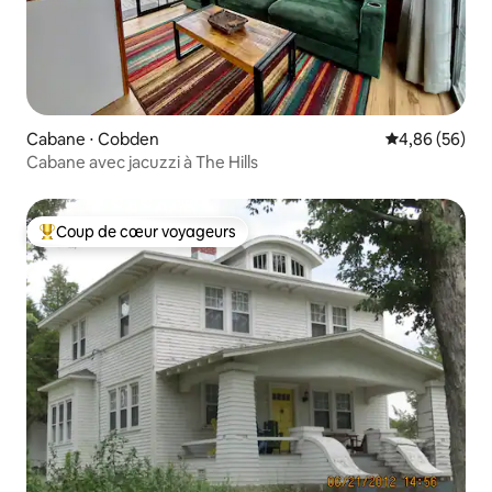
Cabane ⋅ Cobden
Évaluation mo
4,86 (56)
Cabane avec jacuzzi à The Hills
Coup de cœur voyageurs
Coups de cœur voyageurs les plus appréciés