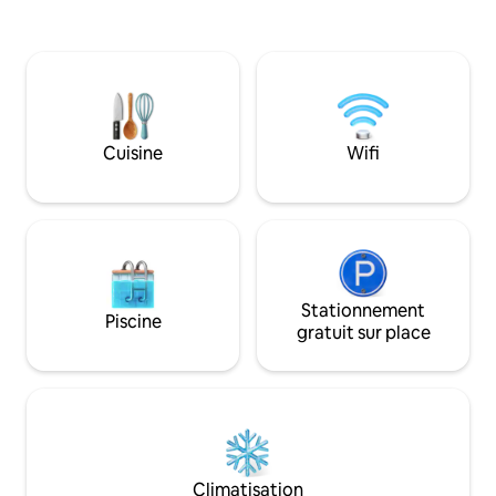
soleil, les pâturages vallonnés et les
1 chambre, 1 salle 
forêts. Aucune connexion Wi-Fi ou
havre de paix. No
télévision ne garantit une véritable
de marche du ref
désintoxication numérique. Des chiens
Orchard. À quelqu
gardiens de bétail sympathiques
de la communauté 
peuvent vous accueillir. ** Animaux
Makanda. et à un t
acceptés lorsqu'ils sont ajoutés à la
court vers la nourri
Cuisine
Wifi
réservation ! Parfait pour les amoureux
ville universitaire
de la nature à la recherche d'une
J'ADORE la piste 
escapade paisible ou pour l'aventurier
bien situés à pro
minimaliste !
vignobles.
Stationnement
Piscine
gratuit sur place
Climatisation