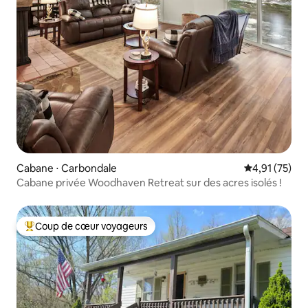
Cabane ⋅ Carbondale
Évaluation mo
4,91 (75)
Cabane privée Woodhaven Retreat sur des acres isolés !
Coup de cœur voyageurs
Coups de cœur voyageurs les plus appréciés