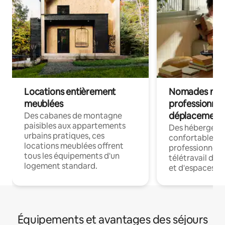
Locations entièrement
Nomades num
meublées
professionnel
déplacement
Des cabanes de montagne
paisibles aux appartements
Des hébergem
urbains pratiques, ces
confortables p
locations meublées offrent
professionnels
tous les équipements d'un
télétravail dis
logement standard.
et d'espaces de
Équipements et avantages des séjours