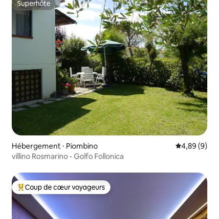
Superhôte
Superhôte
Hébergement ⋅ Piombino
Évaluation m
4,89 (9)
villino Rosmarino - Golfo Follonica
Coup de cœur voyageurs
Coups de cœur voyageurs les plus appréciés