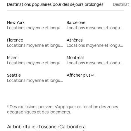
Destinations populaires pour des séjours prolongés
Destinati
New York
Barcelone
Locations moyenne et longue durée
Locations moyenne et longue durée
Florence
Athènes
Locations moyenne et longue durée
Locations moyenne et longue durée
Miami
Montréal
Locations moyenne et longue durée
Locations moyenne et longue durée
Seattle
Afficher plus
Locations moyenne et longue durée
* Des exclusions peuvent s'appliquer en fonction des zones
géographiques et des logements.
Airbnb
Italie
Toscane
Carbonifera