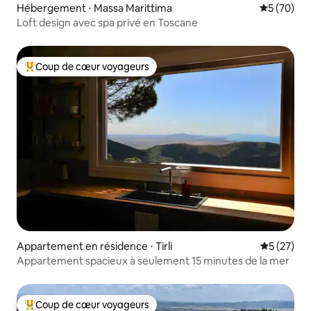
Hébergement ⋅ Massa Marittima
Évaluation
5 (70)
Loft design avec spa privé en Toscane
Coup de cœur voyageurs
Coups de cœur voyageurs les plus appréciés
Appartement en résidence ⋅ Tirli
Évaluation
5 (27)
Appartement spacieux à seulement 15 minutes de la mer
Coup de cœur voyageurs
Coups de cœur voyageurs les plus appréciés