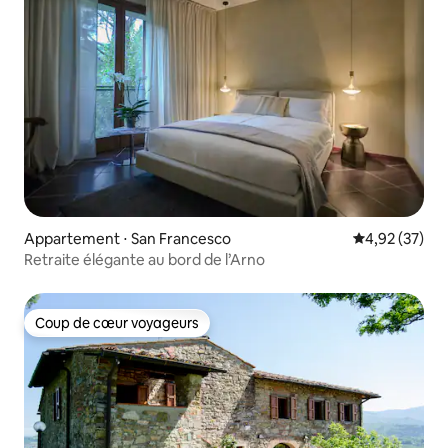
Appartement ⋅ San Francesco
Évaluation mo
4,92 (37)
Retraite élégante au bord de l’Arno
Coup de cœur voyageurs
Coup de cœur voyageurs