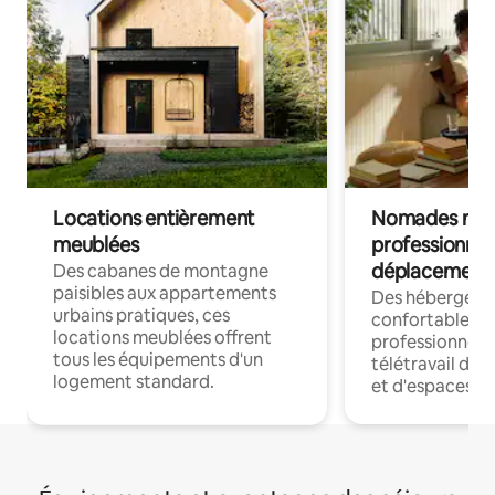
Locations entièrement
Nomades num
meublées
professionnel
déplacement
Des cabanes de montagne
paisibles aux appartements
Des hébergem
urbains pratiques, ces
confortables p
locations meublées offrent
professionnels
tous les équipements d'un
télétravail dis
logement standard.
et d'espaces de