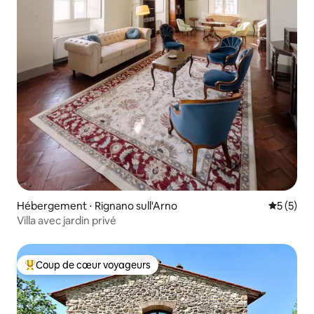
Hébergement ⋅ Rignano sull'Arno
Évaluatio
5 (5)
Villa avec jardin privé
Coup de cœur voyageurs
Coups de cœur voyageurs les plus appréciés