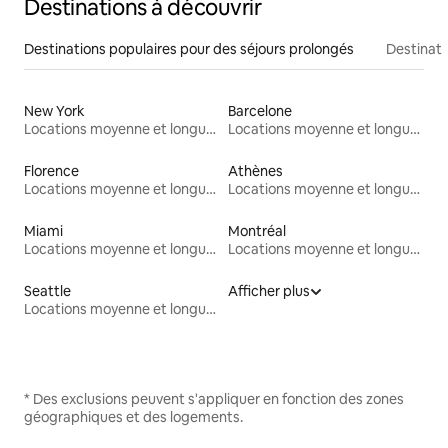
Destinations à découvrir
Destinations populaires pour des séjours prolongés
Destinati
New York
Barcelone
Locations moyenne et longue durée
Locations moyenne et longue durée
Florence
Athènes
Locations moyenne et longue durée
Locations moyenne et longue durée
Miami
Montréal
Locations moyenne et longue durée
Locations moyenne et longue durée
Seattle
Afficher plus
Locations moyenne et longue durée
* Des exclusions peuvent s'appliquer en fonction des zones
géographiques et des logements.