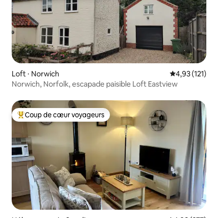
Loft ⋅ Norwich
Évaluation moy
4,93 (121)
Norwich, Norfolk, escapade paisible Loft Eastview
Coup de cœur voyageurs
Coups de cœur voyageurs les plus appréciés