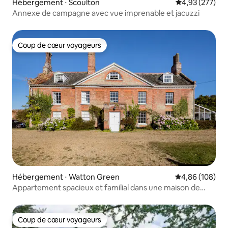
Hébergement ⋅ Scoulton
Évaluation moy
4,93 (277)
Annexe de campagne avec vue imprenable et jacuzzi
Coup de cœur voyageurs
Coup de cœur voyageurs
Hébergement ⋅ Watton Green
Évaluation moy
4,86 (108)
Appartement spacieux et familial dans une maison de
campagne
Coup de cœur voyageurs
Coup de cœur voyageurs