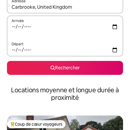
Adresse
Lorsque les résultats s'affichent, utilisez les flèches vers le hau
Arrivée
Départ
Rechercher
Locations moyenne et longue durée à
proximité
Coup de cœur voyageurs
Coups de cœur voyageurs les plus appréciés