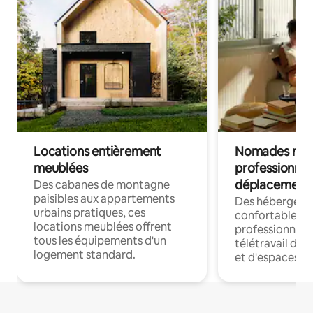
Locations entièrement
Nomades num
meublées
professionnel
déplacement
Des cabanes de montagne
paisibles aux appartements
Des hébergem
urbains pratiques, ces
confortables p
locations meublées offrent
professionnels
tous les équipements d'un
télétravail dis
logement standard.
et d'espaces de