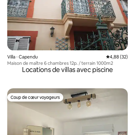
Villa ⋅ Capendu
Évaluation mo
4,88 (32)
Maison de maître 6 chambres 12p. / terrain 1000m2
Locations de villas avec piscine
Coup de cœur voyageurs
Coup de cœur voyageurs