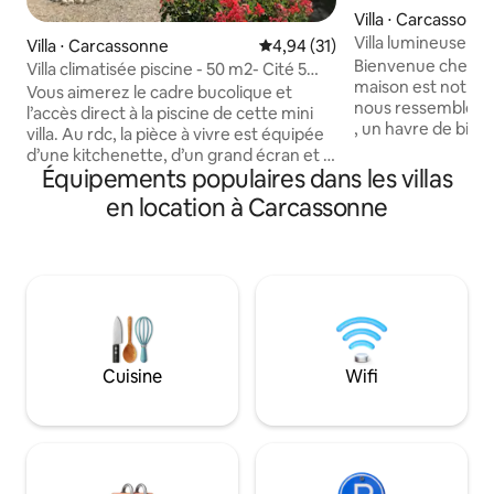
Villa ⋅ Carcassonn
Villa lumineuse ave
Villa ⋅ Carcassonne
Évaluation moyenne sur la base
4,94 (31)
Bienvenue chez nous,
Villa climatisée piscine - 50 m2- Cité 5
maison est notre m
min pied
Vous aimerez le cadre bucolique et
nous ressemble et
l’accès direct à la piscine de cette mini
, un havre de bien
villa. Au rdc, la pièce à vivre est équipée
qui comblera tout
d’une kitchenette, d’un grand écran et a
sa piscine privée,
Équipements populaires dans les villas
beaucoup de charme avec son mur en
2 salles de bain, 
pierres apparentes. Les 2 banquettes
en location à Carcassonne
moment en famille . Villa de 1
sont équipées d’un vrai sommier et
entièrement clima
peuvent accueillir chacune 1 adulte ou 1
minutes de la Cit
enfant. À l’étage, vous trouverez une
cette bâtisse peut 
suite avec un lit King size (180), une
confortablement j
douche à l’italienne et un dressing
2 BB N'hésitez plus venez ! On vous
spacieux. À 2 pas de la Cité, 15 min du
attends
centre ville. Parking privé 1 place.
Cuisine
Wifi