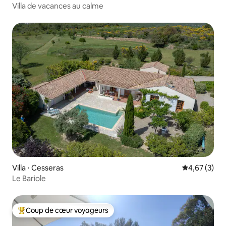
Villa de vacances au calme
Villa ⋅ Cesseras
Évaluation m
4,67 (3)
Le Bariole
Coup de cœur voyageurs
Coups de cœur voyageurs les plus appréciés