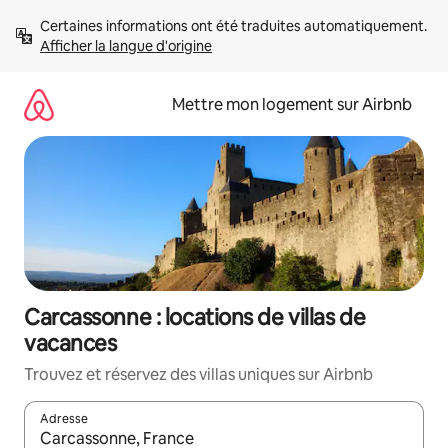
Aller
Certaines informations ont été traduites automatiquement. 
directement
Afficher la langue d'origine
au
contenu
Mettre mon logement sur Airbnb
Carcassonne : locations de villas de
vacances
Trouvez et réservez des villas uniques sur Airbnb
Adresse
Lorsque les résultats s'affichent, utilisez les flèches vers le hau