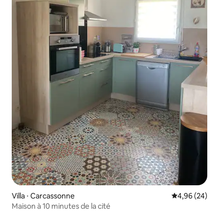
Villa ⋅ Carcassonne
Évaluation mo
4,96 (24)
Maison à 10 minutes de la cité