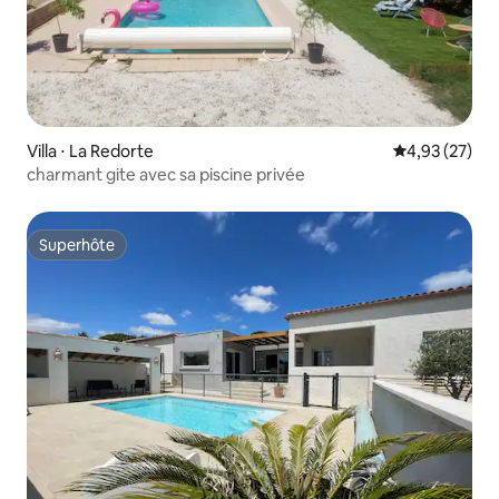
Villa ⋅ La Redorte
Évaluation mo
4,93 (27)
charmant gite avec sa piscine privée
Superhôte
Superhôte