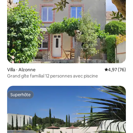
Villa ⋅ Alzonne
Évaluation mo
4,97 (76)
Grand gîte familial 12 personnes avec piscine
Superhôte
Superhôte