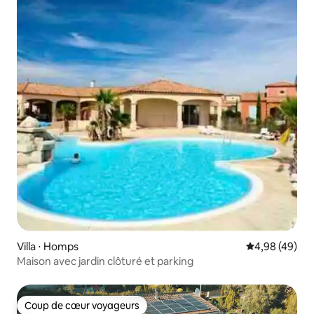
Villa ⋅ Homps
Évaluation mo
4,98 (49)
Maison avec jardin clôturé et parking
Coup de cœur voyageurs
Coup de cœur voyageurs