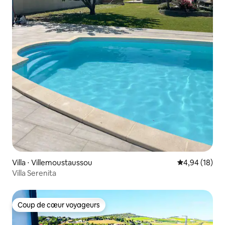
Villa ⋅ Villemoustaussou
Évaluation mo
4,94 (18)
Villa Serenita
Coup de cœur voyageurs
Coup de cœur voyageurs