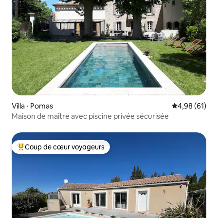
Villa ⋅ Pomas
Évaluation mo
4,98 (61)
Maison de maître avec piscine privée sécurisée
Coup de cœur voyageurs
Coups de cœur voyageurs les plus appréciés