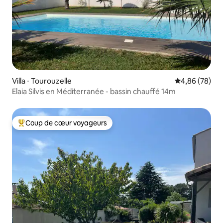
Villa ⋅ Tourouzelle
Évaluation mo
4,86 (78)
Elaia Silvis en Méditerranée - bassin chauffé 14m
Coup de cœur voyageurs
Coups de cœur voyageurs les plus appréciés