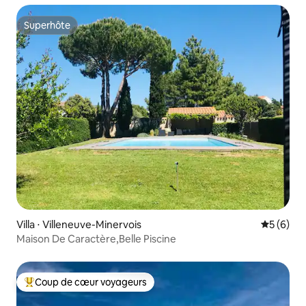
Superhôte
Superhôte
Villa ⋅ Villeneuve-Minervois
Évaluatio
5 (6)
Maison De Caractère,Belle Piscine
Coup de cœur voyageurs
Coups de cœur voyageurs les plus appréciés