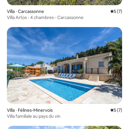
Villa ⋅ Carcassonne
Évaluatio
5 (7)
Villa Artos - 4 chambres - Carcassonne
Villa ⋅ Félines-Minervois
Évaluatio
5 (7)
Villa familiale au pays du vin