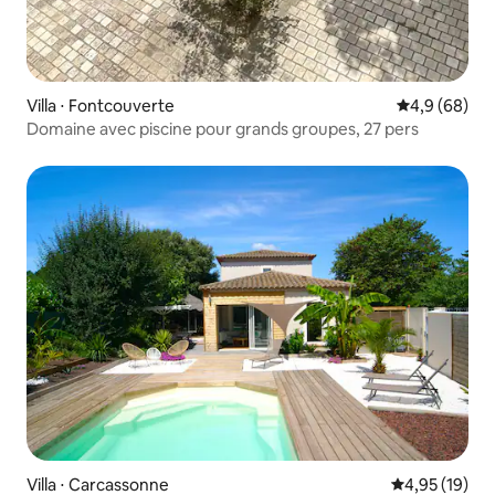
Villa ⋅ Fontcouverte
Évaluation m
4,9 (68)
Domaine avec piscine pour grands groupes, 27 pers
Villa ⋅ Carcassonne
Évaluation mo
4,95 (19)