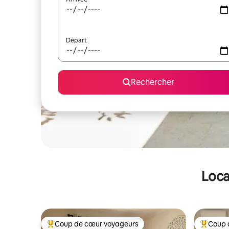
Départ
Rechercher
Loca
Coup de cœur voyageurs
Coup 
Coups de cœur voyageurs les plus appréciés
Coups de