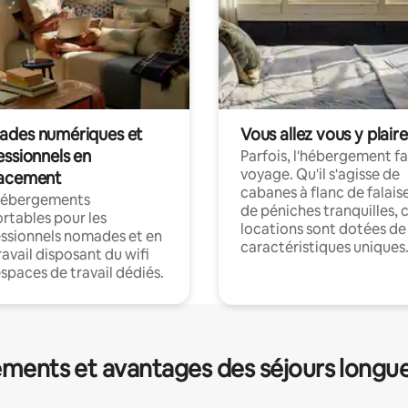
des numériques et
Vous allez vous y plaire
essionnels en
Parfois, l'hébergement fai
voyage. Qu'il s'agisse de
acement
cabanes à flanc de falais
hébergements
de péniches tranquilles, 
rtables pour les
locations sont dotées de
ssionnels nomades et en
caractéristiques uniques
ravail disposant du wifi
espaces de travail dédiés.
ments et avantages des séjours longu