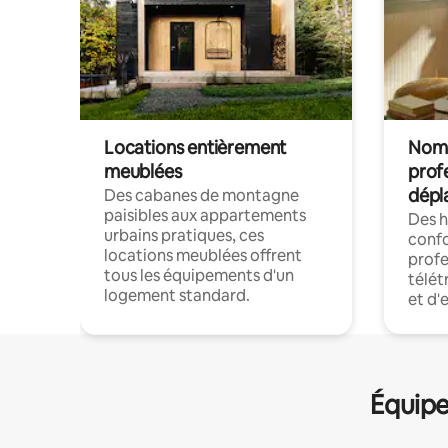
Locations entièrement
Noma
meublées
prof
dépl
Des cabanes de montagne
paisibles aux appartements
Des 
urbains pratiques, ces
confo
locations meublées offrent
profe
tous les équipements d'un
télét
logement standard.
et d'
Équipe