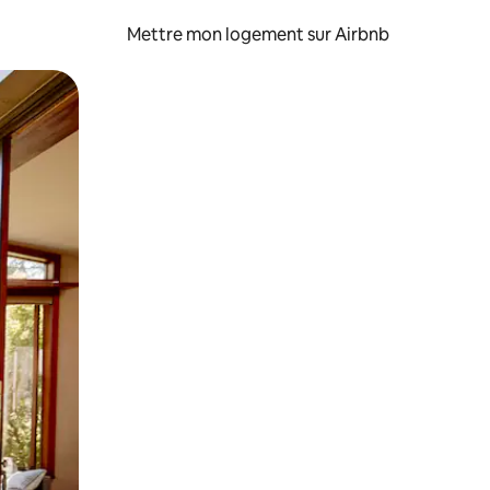
Mettre mon logement sur Airbnb
sant glisser.