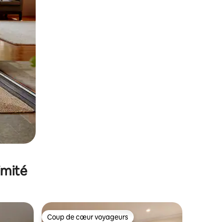
imité
Coup de cœur voyageurs
Coup de cœur voyageurs