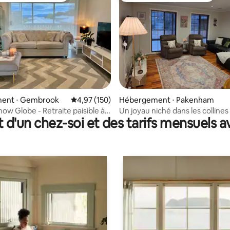
 la base de 150 commentaires : 4,92 sur 5
ent ⋅ Gembrook
Évaluation moyenne sur la base de 150 comme
4,97 (150)
Hébergement ⋅ Pakenham
now Globe - Retraite paisible à
Un joyau niché dans les collines
t d'un chez-soi et des tarifs mensuels 
Pakenham, Australie