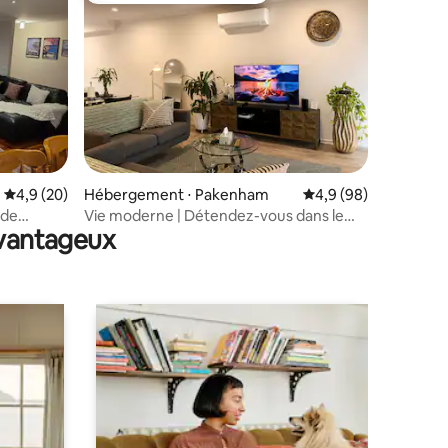
ntaires : 4,97 sur 5
Évaluation moyenne sur la base de 20 commentaires : 4,9 sur 5
4,9 (20)
Hébergement ⋅ Pakenham
Évaluation moyenne s
4,9 (98)
 de
Vie moderne | Détendez-vous dans le
avantageux
confort • Commerces accessibles à pied