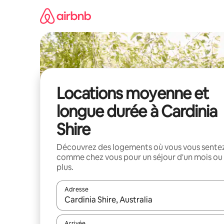
Aller
directement
au
contenu
Locations moyenne et
longue durée à Cardinia
Shire
Découvrez des logements où vous vous sente
comme chez vous pour un séjour d'un mois ou
plus.
Adresse
Lorsque les résultats s'affichent, utilisez les flèc
Arrivée