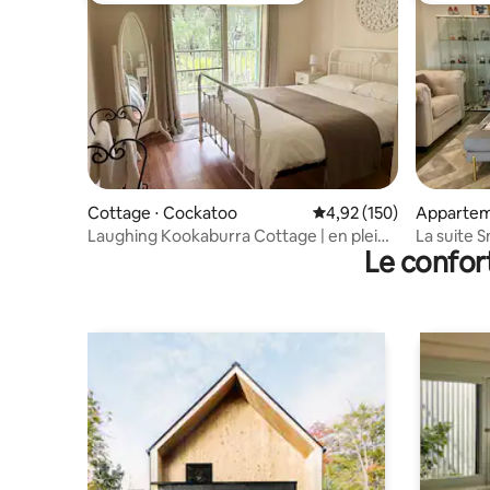
Cottage ⋅ Cockatoo
Évaluation moyenne sur
4,92 (150)
Appartem
Laughing Kookaburra Cottage | en pleine
La suite S
Le confor
nature
deux