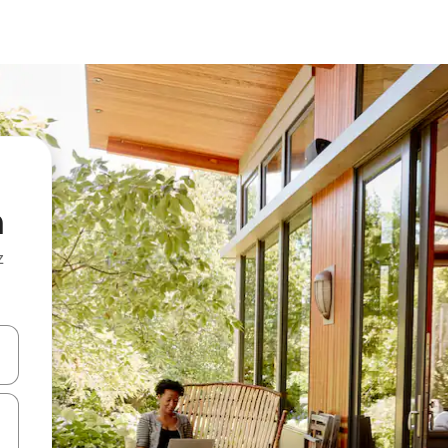
n
z
hes vers le haut et vers le bas pour les parcourir ou en appuyant et en fai