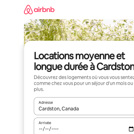
Aller
directement
au
contenu
Locations moyenne et
longue durée à Cardsto
Découvrez des logements où vous vous sente
comme chez vous pour un séjour d'un mois ou
plus.
Adresse
Lorsque les résultats s'affichent, utilisez les flèc
Arrivée