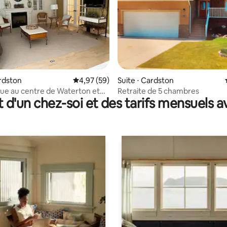
r la base de 151 commentaires : 4,9 sur 5
ardston
Évaluation moyenne sur la base de 59 commen
4,97 (59)
Suite ⋅ Cardston
que au centre de Waterton et
Retraite de 5 chambres
t d'un chez-soi et des tarifs mensuels 