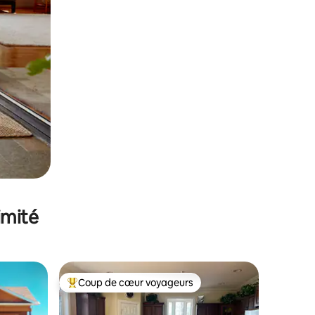
imité
Coup de cœur voyageurs
Coups de cœur voyageurs les plus appréciés