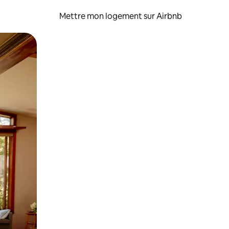
Mettre mon logement sur Airbnb
sant glisser.