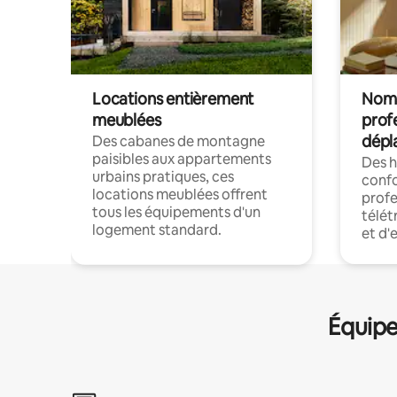
Locations entièrement
Noma
meublées
prof
dépl
Des cabanes de montagne
paisibles aux appartements
Des 
urbains pratiques, ces
confo
locations meublées offrent
profe
tous les équipements d'un
télét
logement standard.
et d'
Équipe