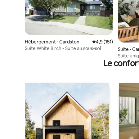
Hébergement ⋅ Cardston
Évaluation moyenne su
4,9 (151)
Suite White Birch - Suite au sous-sol
Suite ⋅ C
Suite uni
Le confor
Glacier