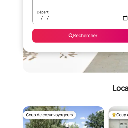
Départ
Rechercher
Loca
Coup de cœur voyageurs
Coup 
Coup de cœur voyageurs
Coups de