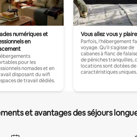
des numériques et
Vous allez vous y plaire
essionnels en
Parfois, l'hébergement fai
voyage. Qu'il s'agisse de
acement
cabanes à flanc de falais
hébergements
de péniches tranquilles, 
rtables pour les
locations sont dotées de
ssionnels nomades et en
caractéristiques uniques
ravail disposant du wifi
espaces de travail dédiés.
ments et avantages des séjours longu