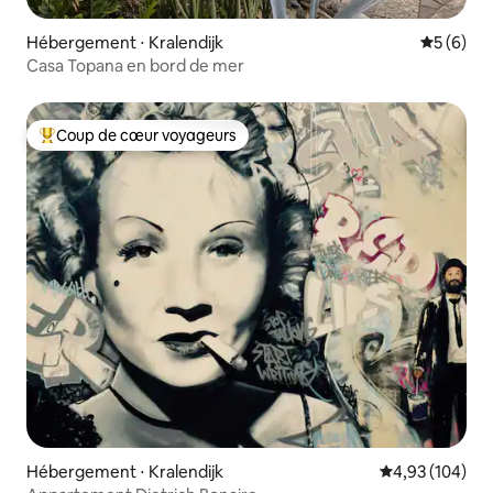
Hébergement ⋅ Kralendijk
Évaluatio
5 (6)
Casa Topana en bord de mer
Coup de cœur voyageurs
Coups de cœur voyageurs les plus appréciés
Hébergement ⋅ Kralendijk
Évaluation moy
4,93 (104)