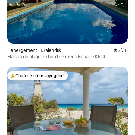
Hébergement ⋅ Kralendijk
Évaluation
5 (31)
Maison de plage en bord de mer à Bonaire KR14
Coup de cœur voyageurs
Coups de cœur voyageurs les plus appréciés