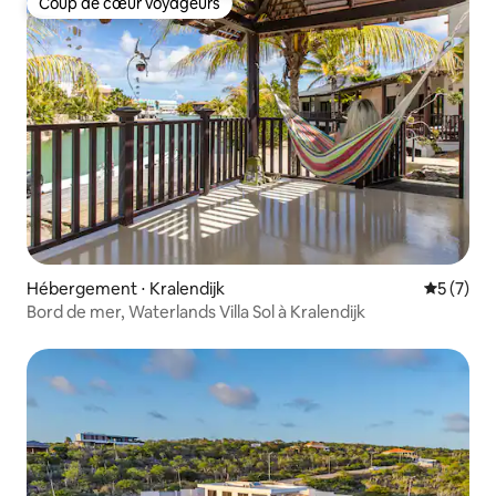
Coup de cœur voyageurs
Coup de cœur voyageurs
Hébergement ⋅ Kralendijk
Évaluatio
5 (7)
Bord de mer, Waterlands Villa Sol à Kralendijk