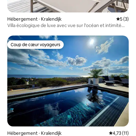
Hébergement ⋅ Kralendijk
Évaluatio
5 (3)
Villa écologique de luxe avec vue sur l'océan et intimité
totale
Coup de cœur voyageurs
Coup de cœur voyageurs
Hébergement ⋅ Kralendijk
Évaluation m
4,73 (11)