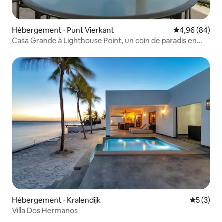
Hébergement ⋅ Punt Vierkant
Évaluation mo
4,96 (84)
Casa Grande à Lighthouse Point, un coin de paradis en
bord de mer
Hébergement ⋅ Kralendijk
Évaluatio
5 (3)
Villa Dos Hermanos