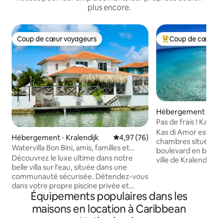
plus encore.
Coup de cœur voyageurs
Coup de cœur 
Coup de cœur voyageurs
Coups de cœur vo
Hébergement ⋅ Kra
Pas de frais ! Kas 
l'océan, à deux pas
Kas di Amor est u
Hébergement ⋅ Kralendijk
Évaluation moyenne sur la base
4,97 (76)
chambres située à
Watervilla Bon Bini, amis, familles et
boulevard en bord
plongeurs !
Découvrez le luxe ultime dans notre
ville de Kralendijk. 
belle villa sur l'eau, située dans une
Queen, d'une cuisi
communauté sécurisée. Détendez-vous
climatisation, de v
dans votre propre piscine privée et
d'un patio privé, 
Équipements populaires dans les
profitez du jardin luxuriant avec des
extérieure, d'un ca
terrasses, une station de rinçage de
réservoir de rinça
maisons en location à Caribbean
plongée et de plongée avec tuba
barbecue et d'un r