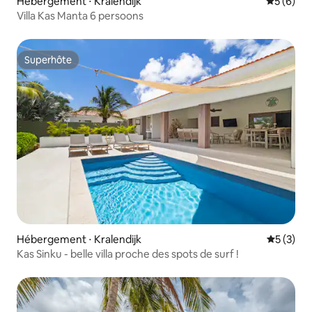
Hébergement ⋅ Kralendijk
Évaluatio
5 (6)
Villa Kas Manta 6 persoons
Superhôte
Superhôte
Hébergement ⋅ Kralendijk
Évaluatio
5 (3)
Kas Sinku - belle villa proche des spots de surf !