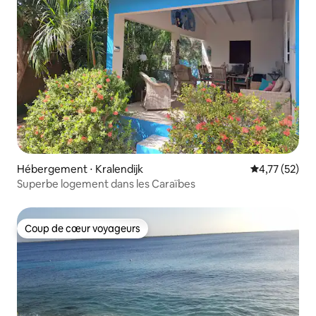
Hébergement ⋅ Kralendijk
Évaluation mo
4,77 (52)
Superbe logement dans les Caraïbes
Coup de cœur voyageurs
Coup de cœur voyageurs