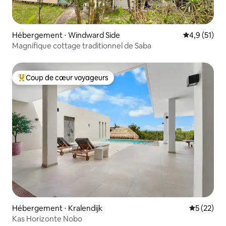
Hébergement ⋅ Windward Side
Évaluation m
4,9 (51)
Magnifique cottage traditionnel de Saba
Coup de cœur voyageurs
Coups de cœur voyageurs les plus appréciés
Hébergement ⋅ Kralendijk
Évaluation
5 (22)
Kas Horizonte Nobo