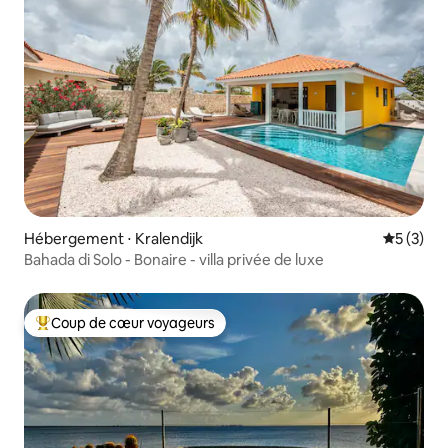
Hébergement ⋅ Kralendijk
Évaluatio
5 (3)
Bahada di Solo - Bonaire - villa privée de luxe
Coup de cœur voyageurs
Coups de cœur voyageurs les plus appréciés