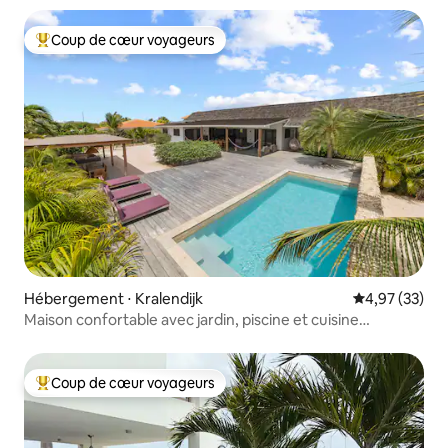
Coup de cœur voyageurs
Coups de cœur voyageurs les plus appréciés
Hébergement ⋅ Kralendijk
Évaluation mo
4,97 (33)
Maison confortable avec jardin, piscine et cuisine
extérieure
Coup de cœur voyageurs
Coups de cœur voyageurs les plus appréciés