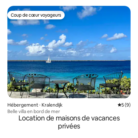
Coup de cœur voyageurs
Coup de cœur voyageurs
Hébergement ⋅ Kralendijk
Évaluatio
5 (9)
Belle villa en bord de mer
Location de maisons de vacances
privées