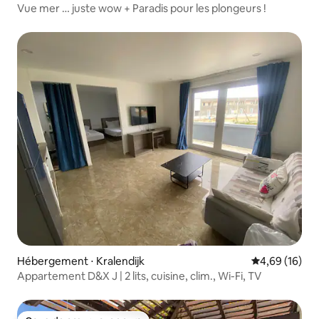
Vue mer … juste wow + Paradis pour les plongeurs !
Hébergement ⋅ Kralendijk
Évaluation mo
4,69 (16)
Appartement D&X J | 2 lits, cuisine, clim., Wi-Fi, TV