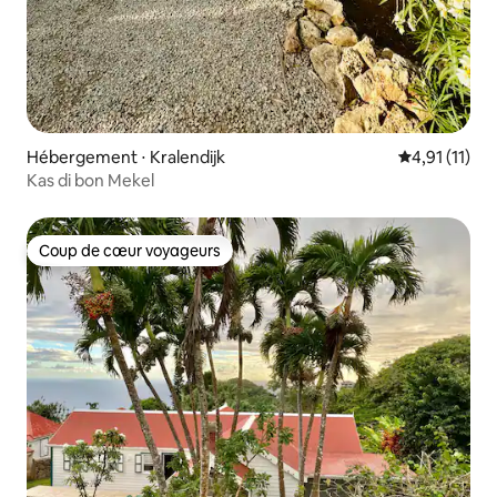
Hébergement ⋅ Kralendijk
Évaluation m
4,91 (11)
Kas di bon Mekel
Coup de cœur voyageurs
Coup de cœur voyageurs