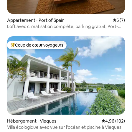
Appartement ⋅ Port of Spain
Évaluatio
5 (7)
Loft avec climatisation complète, parking gratuit, Port-
d'Espagne
Coup de cœur voyageurs
Coups de cœur voyageurs les plus appréciés
Hébergement ⋅ Vieques
Évaluation moy
4,96 (102)
Villa écologique avec vue sur l'océan et piscine à Vieques