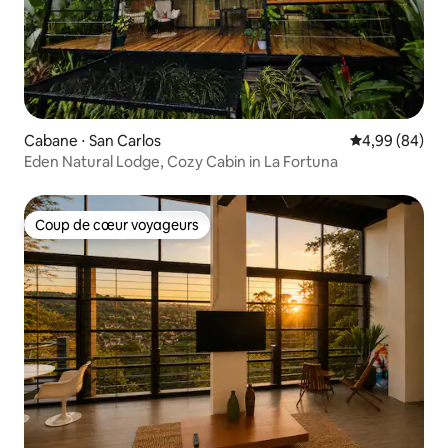
Cabane ⋅ San Carlos
Évaluation mo
4,99 (84)
Eden Natural Lodge, Cozy Cabin in La Fortuna
Coup de cœur voyageurs
Coup de cœur voyageurs