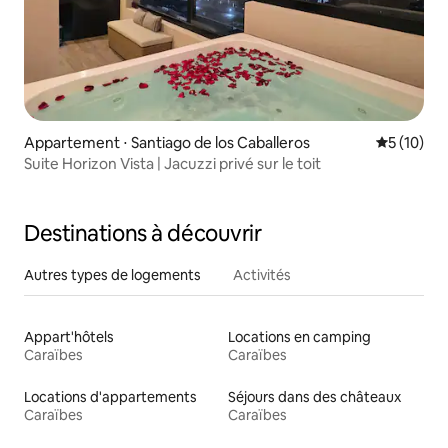
Appartement ⋅ Santiago de los Caballeros
Évaluation
5 (10)
Suite Horizon Vista | Jacuzzi privé sur le toit
Destinations à découvrir
Autres types de logements
Activités
Appart'hôtels
Locations en camping
Caraïbes
Caraïbes
Locations d'appartements
Séjours dans des châteaux
Caraïbes
Caraïbes