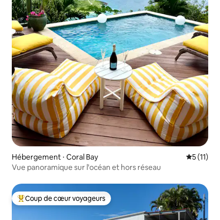
Hébergement ⋅ Coral Bay
Évaluatio
5 (11)
Vue panoramique sur l'océan et hors réseau
Coup de cœur voyageurs
Coups de cœur voyageurs les plus appréciés