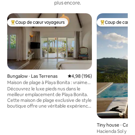
plus encore.
Coup de cœur voyageurs
Coup de cœur 
Coups de cœur voyageurs les plus appréciés
Coups de cœur vo
Bungalow ⋅ Las Terrenas
Évaluation moyenne sur la base 
4,98 (196)
Maison de plage à Playa Bonita : vraiment
en bord de mer !
Découvrez le luxe pieds nus dans le
meilleur emplacement de Playa Bonita.
Cette maison de plage exclusive de style
boutique offre une véritable expérience
en bord de mer, sans circulation !
Conçue pour 1 couple ou une famille
(max 4), elle allie confort moderne et
Tiny house ⋅ Caonil
durabilité : fenêtres insonorisées de
Hacienda Sol y Lu
style européen, moustiquaires,