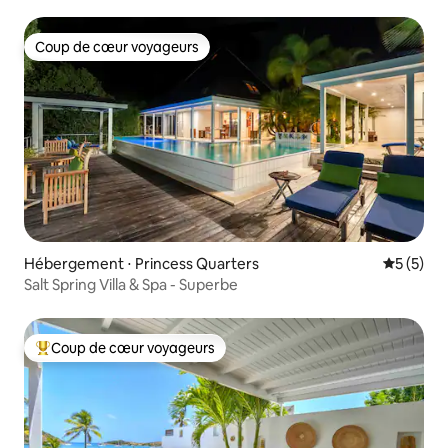
Coup de cœur voyageurs
Coup de cœur voyageurs
Hébergement ⋅ Princess Quarters
Évaluatio
5 (5)
Salt Spring Villa & Spa - Superbe
Coup de cœur voyageurs
Coups de cœur voyageurs les plus appréciés