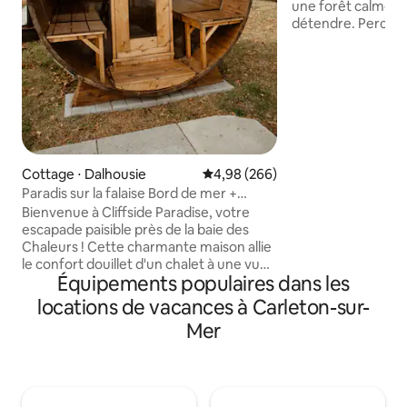
une forêt calme, p
détendre. Perchée
cette maison élég
terrasse avec une
sauna privé et un 
Idéale pour les am
qui cherchent la pa
intérieur chaleur
équipements mode
reposant. Votre e
Cottage ⋅ Dalhousie
Évaluation moyenne sur la base 
4,98 (266)
vous attend ! Dispon
Paradis sur la falaise Bord de mer +
Plus de photos à v
jacuzzi + sauna + barbecue
Bienvenue à Cliffside Paradise, votre
escapade paisible près de la baie des
Chaleurs ! Cette charmante maison allie
le confort douillet d'un chalet à une vue
Équipements populaires dans les
panoramique imprenable, l'endroit idéal
pour se détendre, se relaxer et se
locations de vacances à Carleton-sur-
reconnecter. Sortez et imprégnez-vous
Mer
du paysage à couper le souffle toute
l'année depuis votre jacuzzi privé ou
votre authentique sauna en baril de
cèdre. Que vous preniez votre café du
matin avec vue ou que vous vous