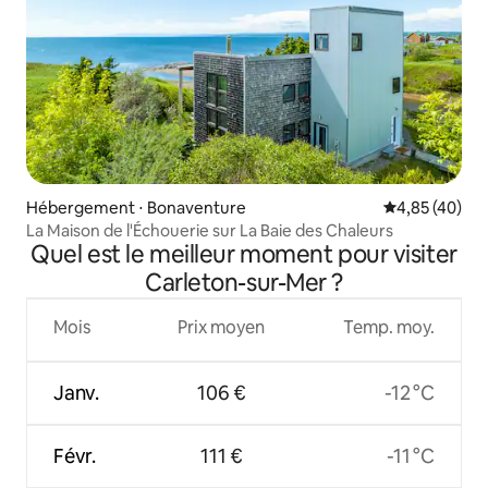
Hébergement ⋅ Bonaventure
Évaluation mo
4,85 (40)
La Maison de l'Échouerie sur La Baie des Chaleurs
Quel est le meilleur moment pour visiter
Carleton-sur-Mer ?
Mois
Prix moyen
Temp. moy.
Janv.
106 €
-12 °C
Févr.
111 €
-11 °C