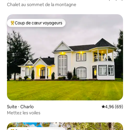
Chalet au sommet de la montagne
Coup de cœur voyageurs
Coups de cœur voyageurs les plus appréciés
Suite ⋅ Charlo
Évaluation mo
4,96 (69)
Mettez les voiles