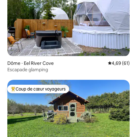
Dôme ⋅ Eel River Cove
Évaluation mo
4,69 (61)
Escapade glamping
Coup de cœur voyageurs
Coups de cœur voyageurs les plus appréciés