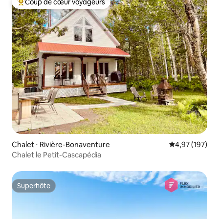
Coup de cœur voyageurs
Coups de cœur voyageurs les plus appréciés
Chalet ⋅ Rivière-Bonaventure
Évaluation moy
4,97 (197)
Chalet le Petit-Cascapédia
Superhôte
Superhôte