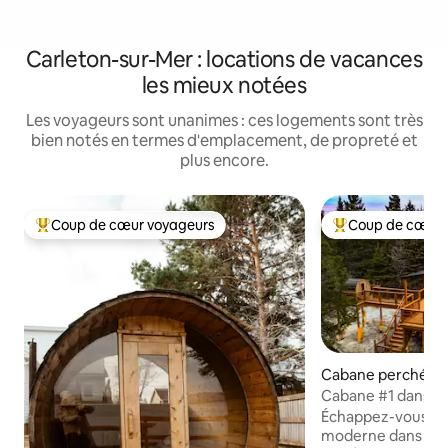
Carleton-sur-Mer : locations de vacances
les mieux notées
Les voyageurs sont unanimes : ces logements sont très
bien notés en termes d'emplacement, de propreté et
plus encore.
Coup de cœur voyageurs
Coup de cœur 
Coups de cœur voyageurs les plus appréciés
Coups de cœur vo
Cabane perchée ⋅
Cabane #1 dans le
spa
Échappez-vous da
moderne dans les 