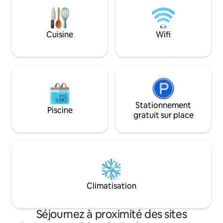
détendiez après une journée
d'aventure, chaque instant est spécial.
Parfait pour une escapade romantique
Cuisine
Wifi
ou une retraite en famille.
Stationnement
Piscine
gratuit sur place
Climatisation
Séjournez à proximité des sites