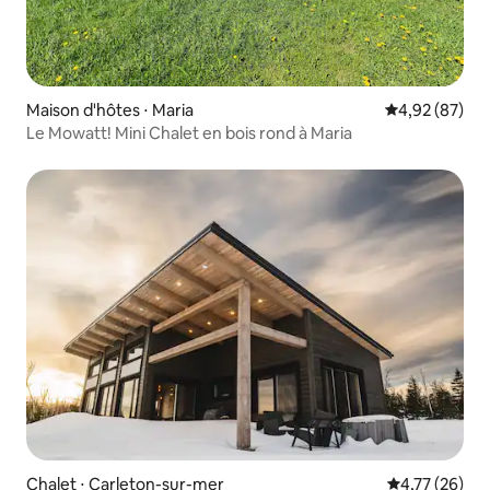
Maison d'hôtes ⋅ Maria
Évaluation mo
4,92 (87)
Le Mowatt! Mini Chalet en bois rond à Maria
Chalet ⋅ Carleton-sur-mer
Évaluation mo
4,77 (26)