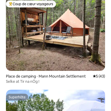
Coup de cœur voyageurs
Coups de cœur voyageurs les plus appréciés
Place de camping ⋅ Mann Mountain Settlement
Évaluation
5 (43)
Selke at Tir na nÓg !
Superhôte
Superhôte