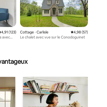
taires : 4,85 sur 5
valuation moyenne sur la base de 123 commentaires : 4,91 sur 5
4,91 (123)
Cottage ⋅ Carlisle
Évaluation moyenne su
4,98 (57)
s avec
Le chalet avec vue sur le Conodoguinet
avantageux