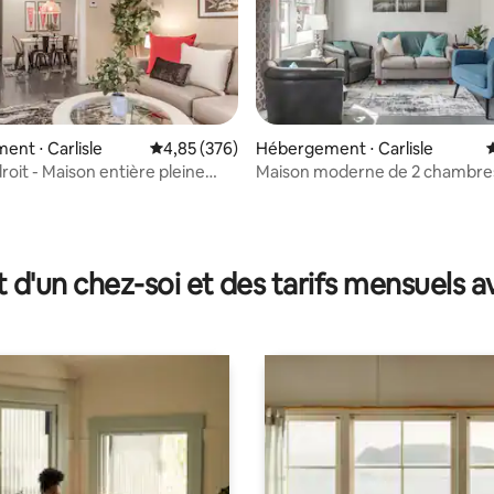
nt ⋅ Carlisle
Évaluation moyenne sur la base de 376 commen
4,85 (376)
Hébergement ⋅ Carlisle
É
roit - Maison entière pleine
Maison moderne de 2 chambre
ments
cour
la base de 434 commentaires : 4,95 sur 5
t d'un chez-soi et des tarifs mensuels 