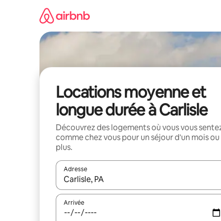
Aller
directement
au
contenu
Locations moyenne et
longue durée à Carlisle
Découvrez des logements où vous vous sente
comme chez vous pour un séjour d'un mois ou
plus.
Adresse
Lorsque les résultats s'affichent, utilisez les flèc
Arrivée