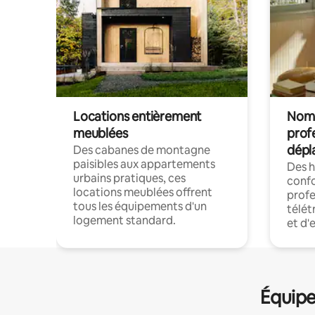
Locations entièrement
Noma
meublées
prof
dépl
Des cabanes de montagne
paisibles aux appartements
Des 
urbains pratiques, ces
confo
locations meublées offrent
profe
tous les équipements d'un
télét
logement standard.
et d'
Équipe