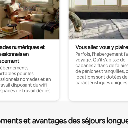
des numériques et
Vous allez vous y plaire
essionnels en
Parfois, l'hébergement fai
voyage. Qu'il s'agisse de
acement
cabanes à flanc de falais
hébergements
de péniches tranquilles, 
rtables pour les
locations sont dotées de
ssionnels nomades et en
caractéristiques uniques
ravail disposant du wifi
espaces de travail dédiés.
ments et avantages des séjours longu