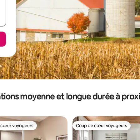
tions moyenne et longue durée à prox
 cœur voyageurs
Coup de cœur voyageurs
 cœur voyageurs
Coup de cœur voyageurs