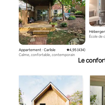
Hébergeme
École de d
d'équipe
Appartement ⋅ Carlisle
Évaluation moyenne sur 
4,95 (434)
Calme, confortable, contemporain
Le confor