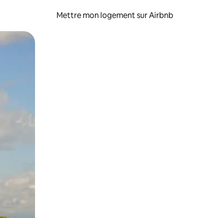
Mettre mon logement sur Airbnb
sant glisser.