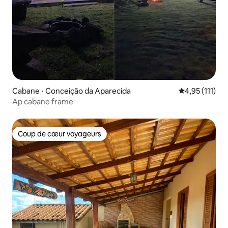
Cabane ⋅ Conceição da Aparecida
Évaluation mo
4,95 (111)
Ap cabane frame
Coup de cœur voyageurs
Coup de cœur voyageurs