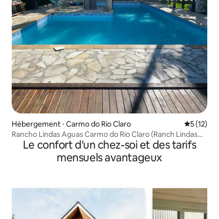
Hébergement ⋅ Carmo do Rio Claro
Évaluation
5 (12)
Rancho Lindas Aguas Carmo do Rio Claro (Ranch Lindas
Le confort d'un chez-soi et des tarifs
Aguas Carmo do Rio Claro)
mensuels avantageux