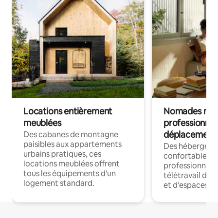
Locations entièrement
Nomades num
meublées
professionnel
déplacement
Des cabanes de montagne
paisibles aux appartements
Des hébergem
urbains pratiques, ces
confortables p
locations meublées offrent
professionnels
tous les équipements d'un
télétravail dis
logement standard.
et d'espaces de