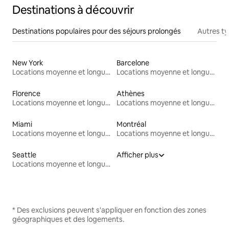
Destinations à découvrir
Destinations populaires pour des séjours prolongés
Autres t
New York
Barcelone
Locations moyenne et longue durée
Locations moyenne et longue durée
Florence
Athènes
Locations moyenne et longue durée
Locations moyenne et longue durée
Miami
Montréal
Locations moyenne et longue durée
Locations moyenne et longue durée
Seattle
Afficher plus
Locations moyenne et longue durée
* Des exclusions peuvent s'appliquer en fonction des zones
géographiques et des logements.