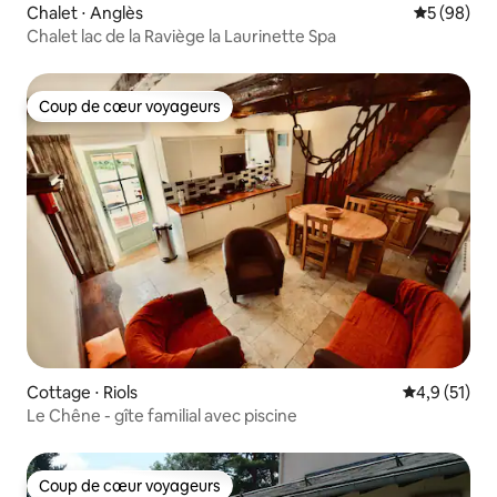
Chalet ⋅ Anglès
Évaluation
5 (98)
Chalet lac de la Raviège la Laurinette Spa
Coup de cœur voyageurs
Coup de cœur voyageurs
Cottage ⋅ Riols
Évaluation m
4,9 (51)
Le Chêne - gîte familial avec piscine
Coup de cœur voyageurs
Coup de cœur voyageurs