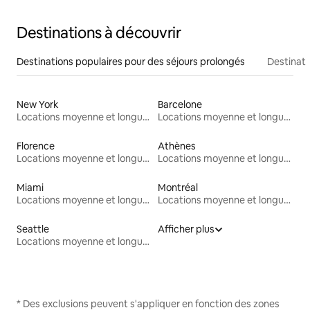
Destinations à découvrir
Destinations populaires pour des séjours prolongés
Destinati
New York
Barcelone
Locations moyenne et longue durée
Locations moyenne et longue durée
Florence
Athènes
Locations moyenne et longue durée
Locations moyenne et longue durée
Miami
Montréal
Locations moyenne et longue durée
Locations moyenne et longue durée
Seattle
Afficher plus
Locations moyenne et longue durée
* Des exclusions peuvent s'appliquer en fonction des zones