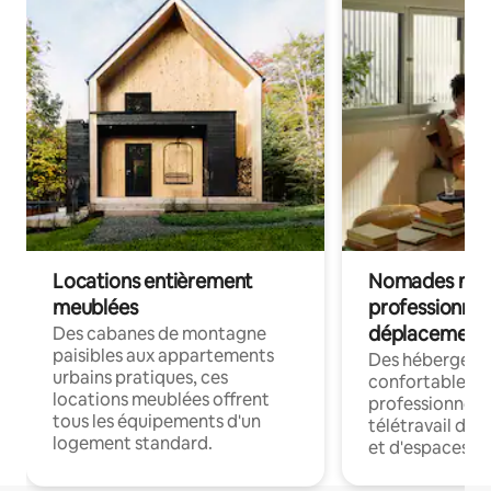
Locations entièrement
Nomades num
meublées
professionnel
déplacement
Des cabanes de montagne
paisibles aux appartements
Des hébergem
urbains pratiques, ces
confortables p
locations meublées offrent
professionnels
tous les équipements d'un
télétravail dis
logement standard.
et d'espaces de