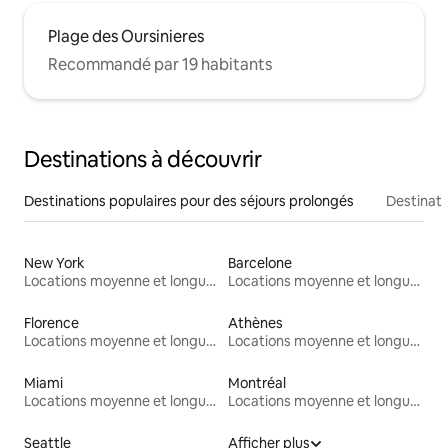
Plage des Oursinieres
Recommandé par 19 habitants
Destinations à découvrir
Destinations populaires pour des séjours prolongés
Destinati
New York
Barcelone
Locations moyenne et longue durée
Locations moyenne et longue durée
Florence
Athènes
Locations moyenne et longue durée
Locations moyenne et longue durée
Miami
Montréal
Locations moyenne et longue durée
Locations moyenne et longue durée
Seattle
Afficher plus