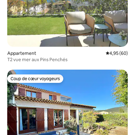
Appartement
Évaluation mo
4,95 (60)
T2 vue mer aux Pins Penchés
Coup de cœur voyageurs
Coup de cœur voyageurs