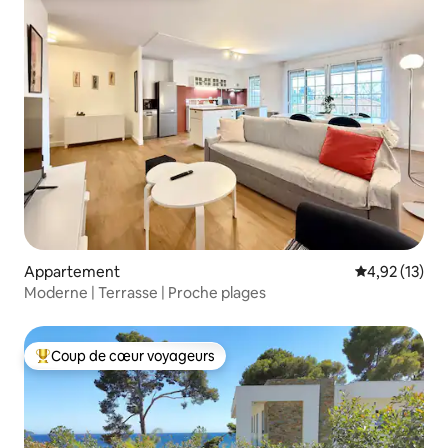
Appartement
Évaluation mo
4,92 (13)
Moderne | Terrasse | Proche plages
Coup de cœur voyageurs
Coups de cœur voyageurs les plus appréciés