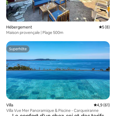
Hébergement
Évaluatio
5 (8)
Maison provençale | Plage 500m
Superhôte
Superhôte
Villa
Évaluation m
4,9 (61)
Villa Vue Mer Panoramique & Piscine - Carqueiranne