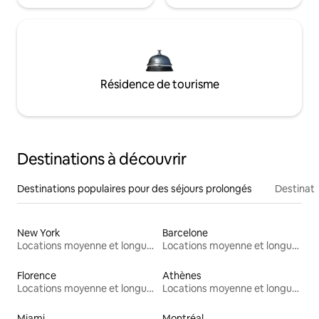
Résidence de tourisme
Destinations à découvrir
Destinations populaires pour des séjours prolongés
Destinati
New York
Barcelone
Locations moyenne et longue durée
Locations moyenne et longue durée
Florence
Athènes
Locations moyenne et longue durée
Locations moyenne et longue durée
Miami
Montréal