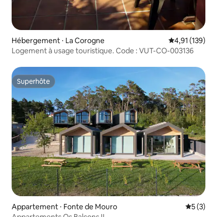
Hébergement ⋅ La Corogne
Évaluation moy
4,91 (139)
Logement à usage touristique. Code : VUT-CO-003136
Superhôte
Superhôte
Appartement ⋅ Fonte de Mouro
Évaluatio
5 (3)
Appartements Os Balcons II