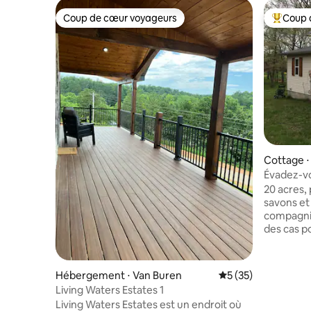
Coup de cœur voyageurs
Coup 
Coup de cœur voyageurs
Coups de
Cottage ⋅ 
Évadez-vo
(assaini)
20 acres, 
savons et
compagnie
des cas po
paiement e
l'arrivée.
autorisés 
Hébergement ⋅ Van Buren
Évaluation moyenne
5 (35)
s'asseoir 
Living Waters Estates 1
moins de
Living Waters Estates est un endroit où
lac Piney 