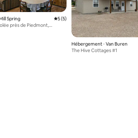
ill Spring
Évaluation moyenne sur la base de 5 co
5 (5)
olée près de Piedmont,
Hébergement ⋅ Van Buren
The Hive Cottages #1