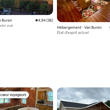
an Buren
Évaluation moyenne sur la base de 36 commen
4,94 (36)
avec vue
Hébergement ⋅ Van Buren
État d'esprit actuel
e sur la base de 9 commentaires : 5 sur 5
 cœur voyageurs
 cœur voyageurs