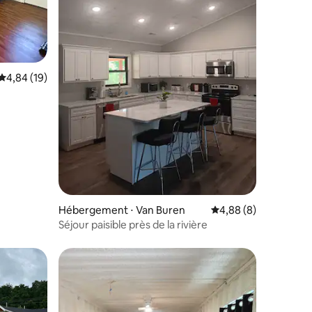
taires : 4,94 sur 5
Évaluation moyenne sur la base de 19 commentaires : 4,84 sur 5
4,84 (19)
Hébergement ⋅ Van Buren
Évaluation moyenne s
4,88 (8)
Séjour paisible près de la rivière