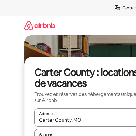
Aller
Certai
directement
au
contenu
Carter County : location
de vacances
Trouvez et réservez des hébergements uniqu
sur Airbnb
Adresse
Lorsque les résultats s'affichent, utilisez les flèc
Arrivée