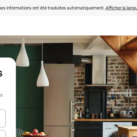
nes informations ont été traduites automatiquement. 
Afficher la lang
s
es
hes vers le haut et vers le bas pour les parcourir ou en appuyant et en fai