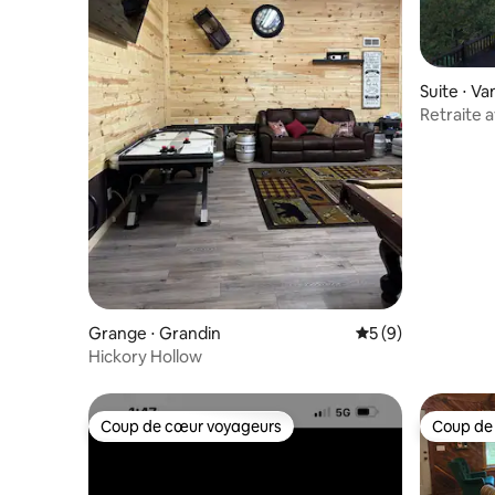
Suite ⋅ V
Retraite 
Grange ⋅ Grandin
Évaluation moyenn
5 (9)
Hickory Hollow
Coup de cœur voyageurs
Coup de
Coup de cœur voyageurs
Coup de