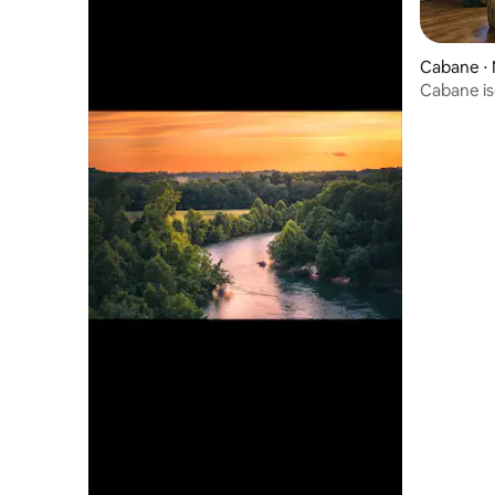
Cabane ⋅ M
Cabane is
Missouri