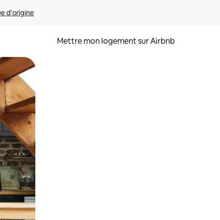
ue d'origine
Mettre mon logement sur Airbnb
sant glisser.