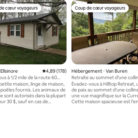
de cœur voyageurs
Coup de cœur voyageurs
 cœur voyageurs les plus appréciés
Coup de cœur voyageurs
Ellsinore
Évaluation moyenne sur la base de 178 commen
4,89 (178)
Hébergement ⋅ Van Buren
us à 1/2 mile de la route 60
Retraite au sommet d’une colli
Current River
petite maison, linge de maison,
Évadez-vous à Hilltop Retreat, 
 poêles fournis. Les animaux de
de paix au sommet d’une collin
 sont autorisés dans la plupart
une vue magnifique sur la Curre
ur 30 $, sauf en cas de
Cette maison spacieuse est l’e
n ligne. Frais payables à
idéal pour les familles, les amis 
 Les animaux ne sont pas
amateurs de plein air qui souha
à dormir dans les lits ou à
détendre et profiter de la beau
 sur la base de 35 commentaires : 5 sur 5
sur les meubles, sauf s'ils pèsent
pittoresque des Ozarks. Hilltop
 9 kg. Nous sommes proches du
peut accueillir confortablement
Woods (2 min), de Black &
12 personnes, ce qui en fait l’en