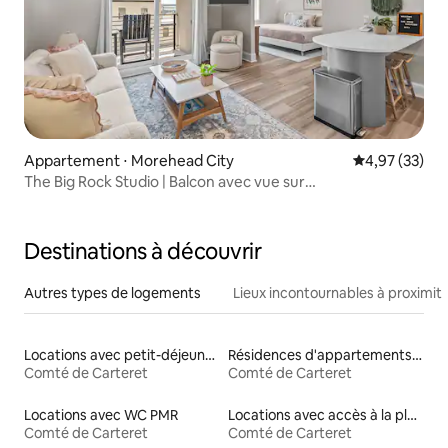
Appartement ⋅ Morehead City
Évaluation mo
4,97 (33)
The Big Rock Studio | Balcon avec vue sur
l'eau + accessible à pied
Destinations à découvrir
Autres types de logements
Lieux incontournables à proximit
Locations avec petit-déjeuner
Résidences d'appartements en location
Comté de Carteret
Comté de Carteret
Locations avec WC PMR
Locations avec accès à la plage
Comté de Carteret
Comté de Carteret