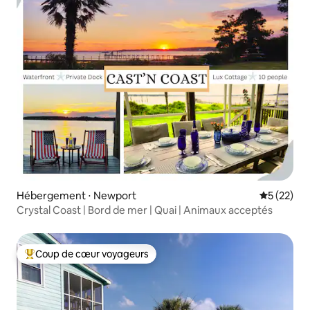
Hébergement ⋅ Newport
Évaluation
5 (22)
Crystal Coast | Bord de mer | Quai | Animaux acceptés
Coup de cœur voyageurs
Coups de cœur voyageurs les plus appréciés