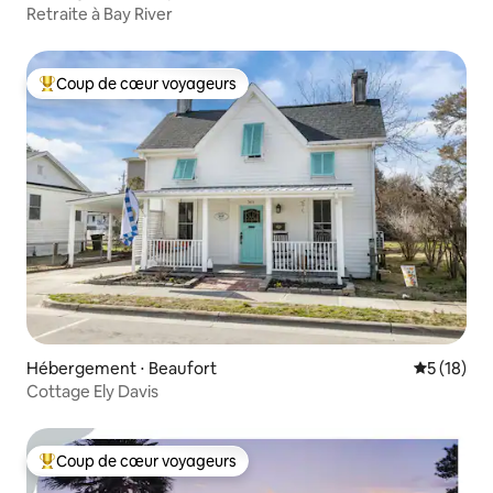
Retraite à Bay River
Coup de cœur voyageurs
Coups de cœur voyageurs les plus appréciés
Hébergement ⋅ Beaufort
Évaluation
5 (18)
Cottage Ely Davis
Coup de cœur voyageurs
Coups de cœur voyageurs les plus appréciés