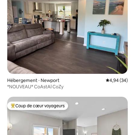
Hébergement ⋅ Newport
Évaluation mo
4,94 (34)
*NOUVEAU* CoAstAl CoZy
Coup de cœur voyageurs
Coups de cœur voyageurs les plus appréciés