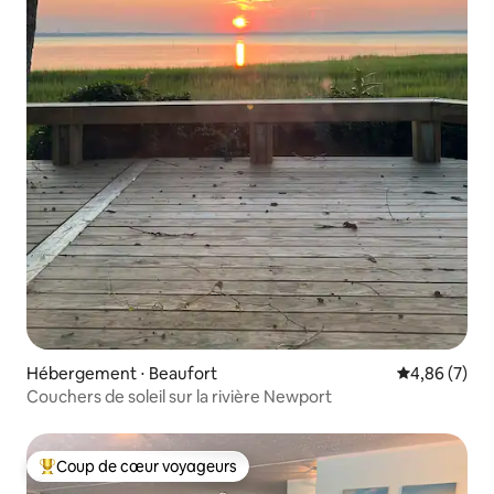
Hébergement ⋅ Beaufort
Évaluation m
4,86 (7)
Couchers de soleil sur la rivière Newport
Coup de cœur voyageurs
Coups de cœur voyageurs les plus appréciés