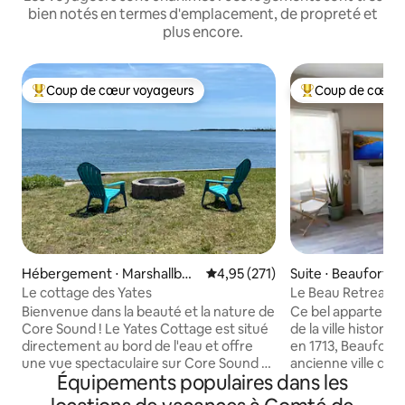
bien notés en termes d'emplacement, de propreté et
plus encore.
Coup de cœur voyageurs
Coup de cœur 
Coups de cœur voyageurs les plus appréciés
Coups de cœur vo
Hébergement ⋅ Marshallber
Évaluation moyenne sur la base 
4,95 (271)
Suite ⋅ Beaufort
g
Le cottage des Yates
Le Beau Retreat
Bienvenue dans la beauté et la nature de
Ce bel appartement
Core Sound ! Le Yates Cottage est situé
de la ville historique 
directement au bord de l'eau et offre
en 1713, Beaufort 
une vue spectaculaire sur Core Sound et
ancienne ville de 
Équipements populaires dans les
le phare de Cape Lookout grâce à ses
Promenez-vous da
grandes fenêtres. Les autres
imprégnées d'hist