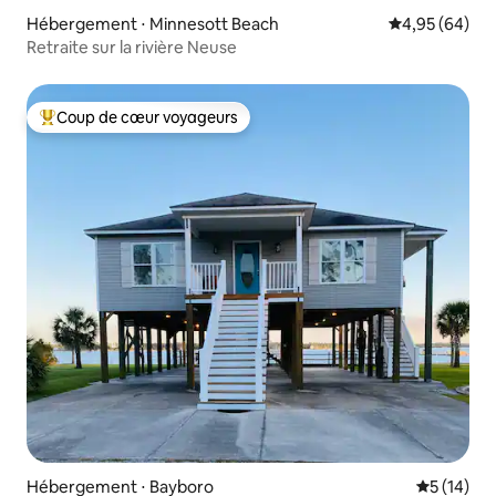
Hébergement ⋅ Minnesott Beach
Évaluation mo
4,95 (64)
Retraite sur la rivière Neuse
Coup de cœur voyageurs
Coups de cœur voyageurs les plus appréciés
Hébergement ⋅ Bayboro
Évaluation
5 (14)