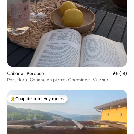
Cabane ⋅ Pérouse
Évaluation
5 (19)
Passiflora• Cabane en pierre• Cheminée• Vue sur
l’Ombrie
Coup de cœur voyageurs
Coups de cœur voyageurs les plus appréciés