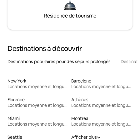
Résidence de tourisme
Destinations à découvrir
Destinations populaires pour des séjours prolongés
Destinati
New York
Barcelone
Locations moyenne et longue durée
Locations moyenne et longue durée
Florence
Athènes
Locations moyenne et longue durée
Locations moyenne et longue durée
Miami
Montréal
Locations moyenne et longue durée
Locations moyenne et longue durée
Seattle
Afficher plus