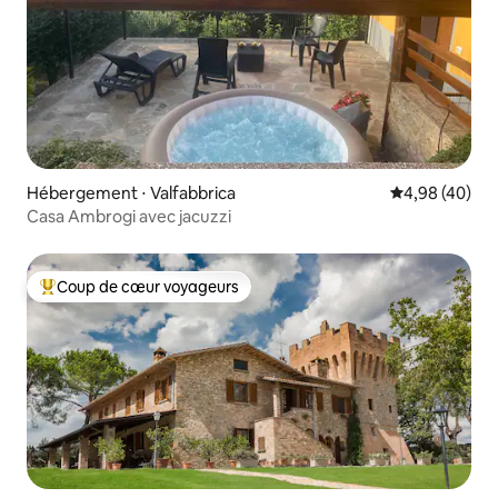
Hébergement ⋅ Valfabbrica
Évaluation mo
4,98 (40)
Casa Ambrogi avec jacuzzi
Coup de cœur voyageurs
Coups de cœur voyageurs les plus appréciés