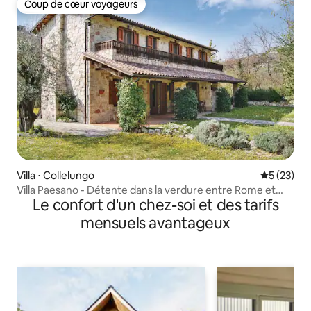
Coup de cœur voyageurs
Coup de cœur voyageurs
Villa ⋅ Collelungo
Évaluation
5 (23)
Villa Paesano - Détente dans la verdure entre Rome et
Le confort d'un chez-soi et des tarifs
Rieti
mensuels avantageux