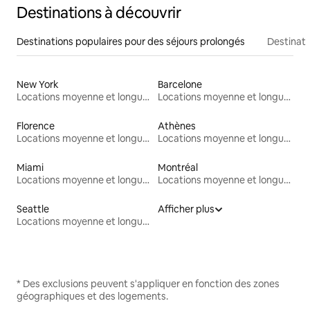
Destinations à découvrir
Destinations populaires pour des séjours prolongés
Destinati
New York
Barcelone
Locations moyenne et longue durée
Locations moyenne et longue durée
Florence
Athènes
Locations moyenne et longue durée
Locations moyenne et longue durée
Miami
Montréal
Locations moyenne et longue durée
Locations moyenne et longue durée
Seattle
Afficher plus
Locations moyenne et longue durée
* Des exclusions peuvent s'appliquer en fonction des zones
géographiques et des logements.