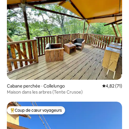
Cabane perchée ⋅ Collelungo
Évaluation mo
4,82 (71)
Maison dans les arbres (Tente Crusoe)
Coup de cœur voyageurs
Coups de cœur voyageurs les plus appréciés