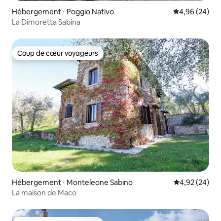
Hébergement ⋅ Poggio Nativo
Évaluation mo
4,96 (24)
La Dimoretta Sabina
Coup de cœur voyageurs
Coup de cœur voyageurs
Hébergement ⋅ Monteleone Sabino
Évaluation mo
4,92 (24)
La maison de Maco