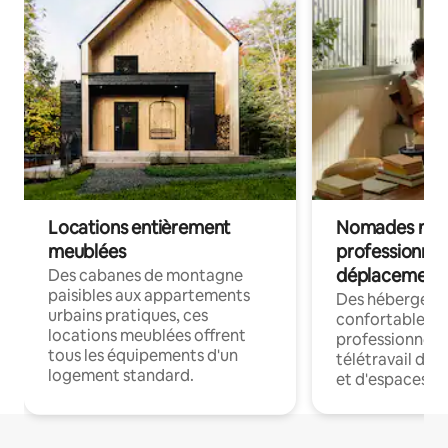
Locations entièrement
Nomades num
meublées
professionnel
déplacement
Des cabanes de montagne
paisibles aux appartements
Des hébergem
urbains pratiques, ces
confortables p
locations meublées offrent
professionnels
tous les équipements d'un
télétravail dis
logement standard.
et d'espaces de