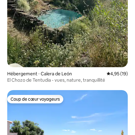
Hébergement ⋅ Calera de León
Évaluation mo
4,95 (19)
El Chozo de Tentudia - vues, nature, tranquillité
Coup de cœur voyageurs
Coup de cœur voyageurs