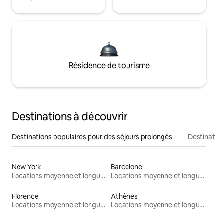
Résidence de tourisme
Destinations à découvrir
Destinations populaires pour des séjours prolongés
Destinati
New York
Barcelone
Locations moyenne et longue durée
Locations moyenne et longue durée
Florence
Athènes
Locations moyenne et longue durée
Locations moyenne et longue durée