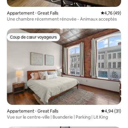
Appartement ⋅ Great Falls
Évaluation mo
4,76 (49)
Une chambre récemment rénovée - Animaux acceptés
Coup de cœur voyageurs
Coup de cœur voyageurs
Appartement ⋅ Great Falls
Évaluation mo
4,94 (31)
Vue sur le centre-ville | Buanderie | Parking | Lit King