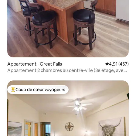
Appartement ⋅ Great Falls
Évaluation moy
4,91 (457)
Appartement 2 chambres au centre-ville (3e étage, avec
escaliers)
Coup de cœur voyageurs
Coups de cœur voyageurs les plus appréciés