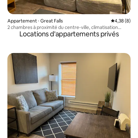
Appartement ⋅ Great Falls
Évaluation m
4,38 (8)
2 chambres à proximité du centre-ville, climatisation
Locations d'appartements privés
centrale, appartement 3