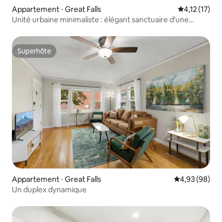
Appartement ⋅ Great Falls
Évaluation m
4,12 (17)
Unité urbaine minimaliste : élégant sanctuaire d'une
chambre
Superhôte
Superhôte
Appartement ⋅ Great Falls
Évaluation mo
4,93 (98)
Un duplex dynamique