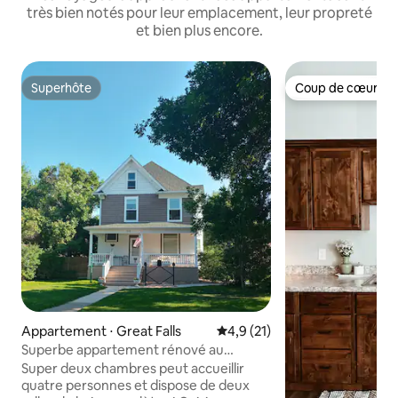
très bien notés pour leur emplacement, leur propreté
et bien plus encore.
Superhôte
Coup de cœur vo
Superhôte
Coup de cœur vo
Appartement ⋅ Great Falls
Évaluation moyenne sur la bas
4,9 (21)
Superbe appartement rénové au
centre-ville !
Super deux chambres peut accueillir
quatre personnes et dispose de deux