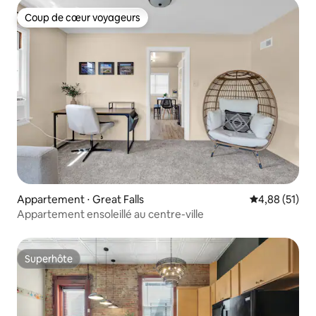
Coup de cœur voyageurs
Coup de cœur voyageurs
Appartement ⋅ Great Falls
Évaluation mo
4,88 (51)
Appartement ensoleillé au centre-ville
Superhôte
Superhôte