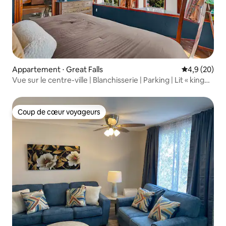
Appartement ⋅ Great Falls
Évaluation m
4,9 (20)
Vue sur le centre-ville | Blanchisserie | Parking | Lit « king
size »
Coup de cœur voyageurs
Coup de cœur voyageurs