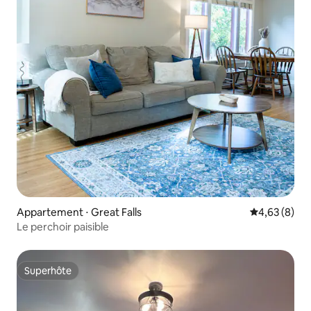
Appartement ⋅ Great Falls
Évaluation m
4,63 (8)
Le perchoir paisible
Superhôte
Superhôte