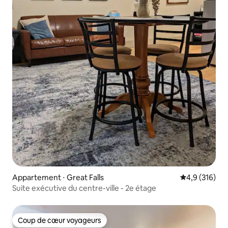
Appartement ⋅ Great Falls
Évaluation mo
4,9 (316)
Suite exécutive du centre-ville - 2e étage
Coup de cœur voyageurs
Coup de cœur voyageurs