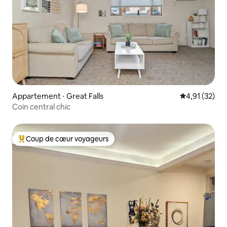
Appartement ⋅ Great Falls
Évaluation mo
4,91 (32)
Coin central chic
Coup de cœur voyageurs
Coups de cœur voyageurs les plus appréciés