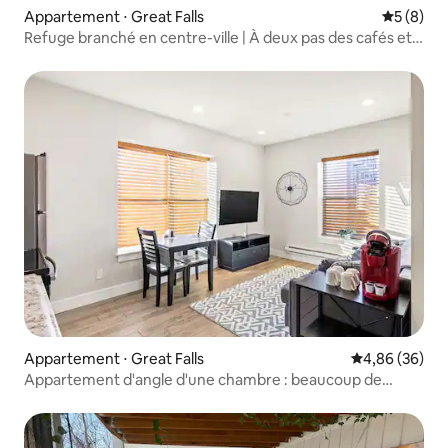
Appartement ⋅ Great Falls
Évaluatio
5 (8)
Refuge branché en centre-ville | À deux pas des cafés et
des bars
Appartement ⋅ Great Falls
Évaluation mo
4,86 (36)
Appartement d'angle d'une chambre : beaucoup de
lumière !