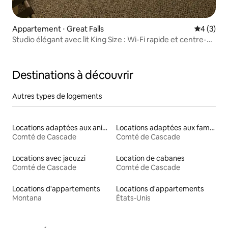
Appartement ⋅ Great Falls
Évaluatio
4 (3)
Studio élégant avec lit King Size : Wi-Fi rapide et centre-
ville accessible à pied
Destinations à découvrir
Autres types de logements
Locations adaptées aux animaux
Locations adaptées aux familles
Comté de Cascade
Comté de Cascade
Locations avec jacuzzi
Location de cabanes
Comté de Cascade
Comté de Cascade
Locations d'appartements
Locations d'appartements
Montana
États-Unis