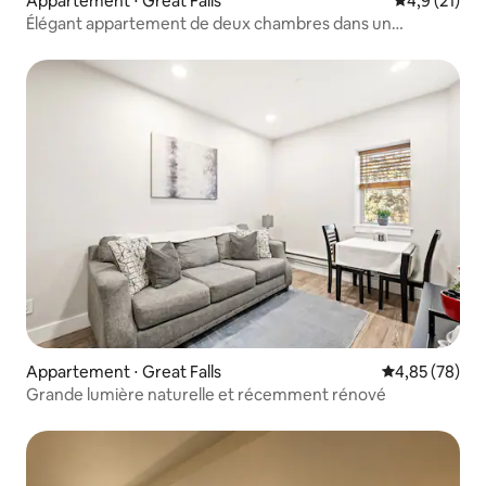
Appartement ⋅ Great Falls
Évaluation m
4,9 (21)
Élégant appartement de deux chambres dans un
bâtiment historique
Appartement ⋅ Great Falls
Évaluation mo
4,85 (78)
Grande lumière naturelle et récemment rénové