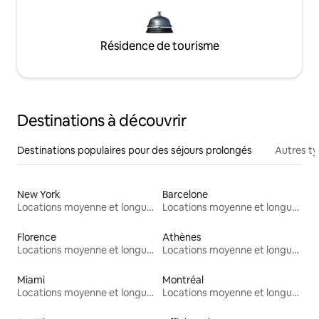
Résidence de tourisme
Destinations à découvrir
Destinations populaires pour des séjours prolongés
Autres t
New York
Barcelone
Locations moyenne et longue durée
Locations moyenne et longue durée
Florence
Athènes
Locations moyenne et longue durée
Locations moyenne et longue durée
Miami
Montréal
Locations moyenne et longue durée
Locations moyenne et longue durée