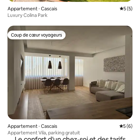
Appartement ⋅ Cascais
Évaluatio
5 (5)
Luxury Colina Park
Coup de cœur voyageurs
Coup de cœur voyageurs
Appartement ⋅ Cascais
Évaluatio
5 (6)
Appartement Vila, parking gratuit
Le confort d'un chez-soi et des tarifs