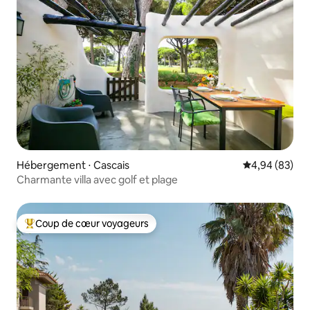
Hébergement ⋅ Cascais
Évaluation mo
4,94 (83)
Charmante villa avec golf et plage
Coup de cœur voyageurs
Coups de cœur voyageurs les plus appréciés