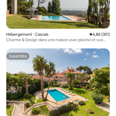
Hébergement ⋅ Cascais
Évaluation moy
4,86 (301)
Charme & Design dans une maison avec piscine et vue
magnifique sur la mer et la montagne
Superhôte
Superhôte