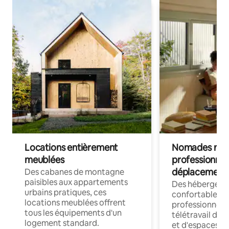
Locations entièrement
Nomades num
meublées
professionnel
déplacement
Des cabanes de montagne
paisibles aux appartements
Des hébergem
urbains pratiques, ces
confortables p
locations meublées offrent
professionnels
tous les équipements d'un
télétravail dis
logement standard.
et d'espaces de