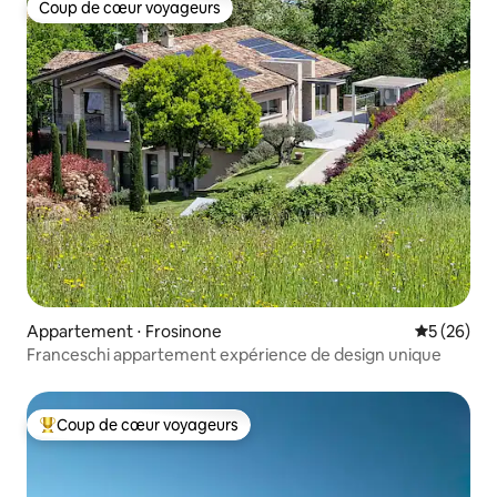
Coup de cœur voyageurs
Coup de cœur voyageurs
Appartement ⋅ Frosinone
Évaluation
5 (26)
Franceschi appartement expérience de design unique
Coup de cœur voyageurs
Coups de cœur voyageurs les plus appréciés