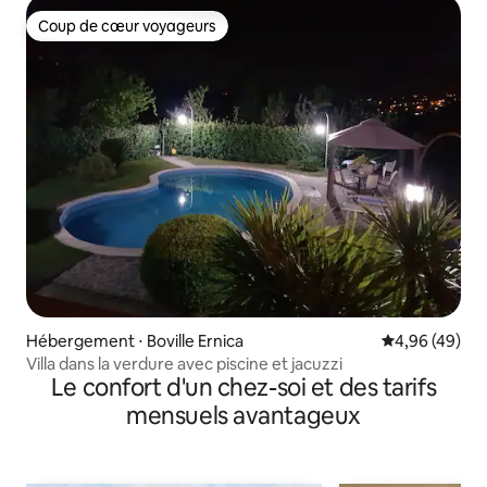
Coup de cœur voyageurs
Coup de cœur voyageurs
Hébergement ⋅ Boville Ernica
Évaluation mo
4,96 (49)
Villa dans la verdure avec piscine et jacuzzi
Le confort d'un chez-soi et des tarifs
mensuels avantageux