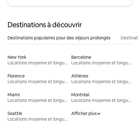
Destinations à découvrir
Destinations populaires pour des séjours prolongés
Destinati
New York
Barcelone
Locations moyenne et longue durée
Locations moyenne et longue durée
Florence
Athènes
Locations moyenne et longue durée
Locations moyenne et longue durée
Miami
Montréal
Locations moyenne et longue durée
Locations moyenne et longue durée
Seattle
Afficher plus
Locations moyenne et longue durée