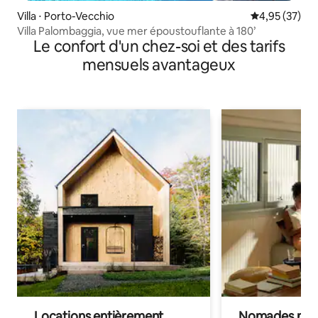
Villa ⋅ Porto-Vecchio
Évaluation mo
4,95 (37)
Villa Palombaggia, vue mer époustouflante à 180’
Le confort d'un chez-soi et des tarifs
mensuels avantageux
Locations entièrement
Nomades num