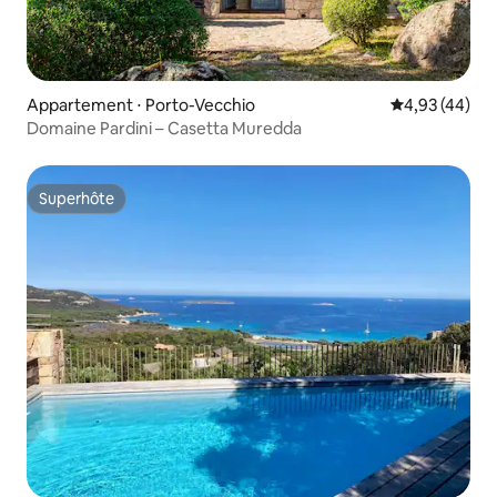
Appartement ⋅ Porto-Vecchio
Évaluation mo
4,93 (44)
Domaine Pardini – Casetta Muredda
Superhôte
Superhôte