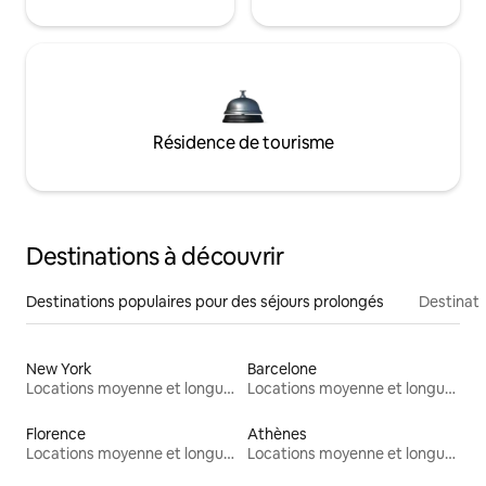
Résidence de tourisme
Destinations à découvrir
Destinations populaires pour des séjours prolongés
Destinati
New York
Barcelone
Locations moyenne et longue durée
Locations moyenne et longue durée
Florence
Athènes
Locations moyenne et longue durée
Locations moyenne et longue durée