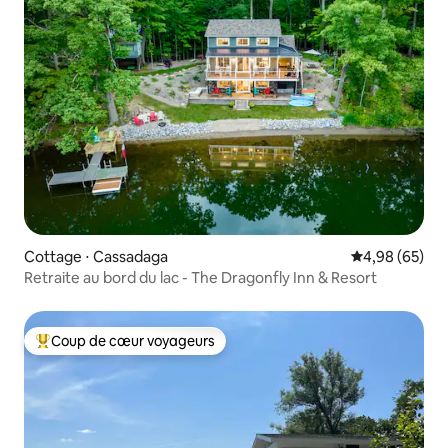
Cottage ⋅ Cassadaga
Évaluation mo
4,98 (65)
Retraite au bord du lac - The Dragonfly Inn & Resort
Coup de cœur voyageurs
Coups de cœur voyageurs les plus appréciés