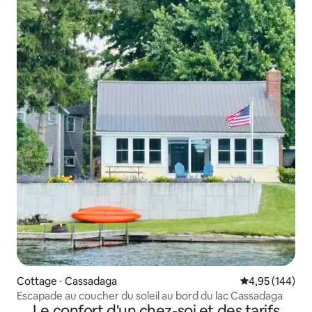
Cottage ⋅ Cassadaga
Évaluation moy
4,95 (144)
Escapade au coucher du soleil au bord du lac Cassadaga
Le confort d'un chez-soi et des tarifs