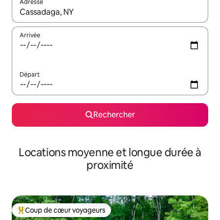
Adresse
Lorsque les résultats s'affichent, utilisez les flèches vers le hau
Arrivée
Départ
Rechercher
Locations moyenne et longue durée à
proximité
Coup de cœur voyageurs
Coups de cœur voyageurs les plus appréciés