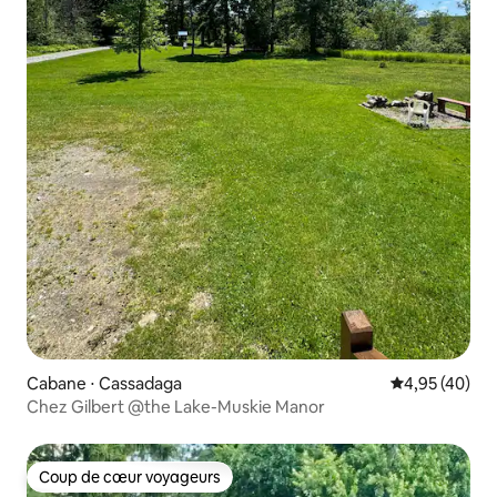
Cabane ⋅ Cassadaga
Évaluation mo
4,95 (40)
Chez Gilbert @the Lake-Muskie Manor
Coup de cœur voyageurs
Coup de cœur voyageurs