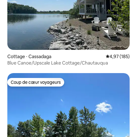
Cottage ⋅ Cassadaga
Évaluation moy
4,97 (185)
Blue Canoe/Upscale Lake Cottage/Chautauqua
Coup de cœur voyageurs
Coup de cœur voyageurs