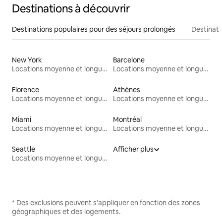
Destinations à découvrir
Destinations populaires pour des séjours prolongés
Destinati
New York
Barcelone
Locations moyenne et longue durée
Locations moyenne et longue durée
Florence
Athènes
Locations moyenne et longue durée
Locations moyenne et longue durée
Miami
Montréal
Locations moyenne et longue durée
Locations moyenne et longue durée
Seattle
Afficher plus
Locations moyenne et longue durée
* Des exclusions peuvent s'appliquer en fonction des zones
géographiques et des logements.