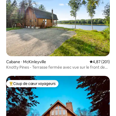
Cabane ⋅ McKinleyville
Évaluation moy
4,87 (201)
Knotty Pines - Terrasse fermée avec vue sur le front de
mer
Coup de cœur voyageurs
Coups de cœur voyageurs les plus appréciés