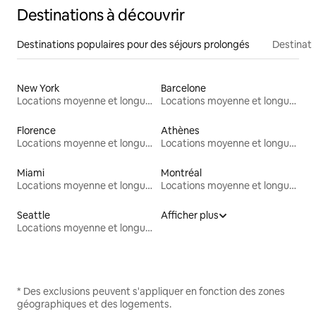
Destinations à découvrir
Destinations populaires pour des séjours prolongés
Destinati
New York
Barcelone
Locations moyenne et longue durée
Locations moyenne et longue durée
Florence
Athènes
Locations moyenne et longue durée
Locations moyenne et longue durée
Miami
Montréal
Locations moyenne et longue durée
Locations moyenne et longue durée
Seattle
Afficher plus
Locations moyenne et longue durée
* Des exclusions peuvent s'appliquer en fonction des zones
géographiques et des logements.