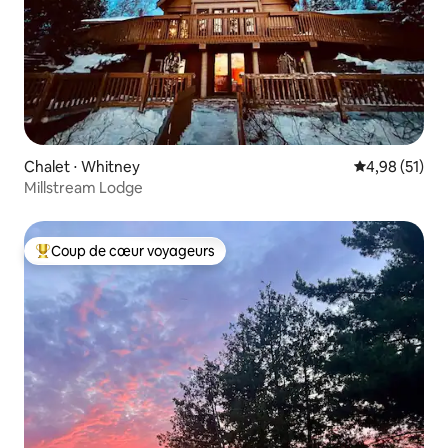
Chalet ⋅ Whitney
Évaluation mo
4,98 (51)
Millstream Lodge
Coup de cœur voyageurs
Coups de cœur voyageurs les plus appréciés