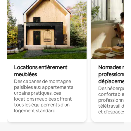
Locations entièrement
Nomades num
meublées
professionnel
déplacement
Des cabanes de montagne
paisibles aux appartements
Des hébergem
urbains pratiques, ces
confortables p
locations meublées offrent
professionnels
tous les équipements d'un
télétravail dis
logement standard.
et d'espaces de