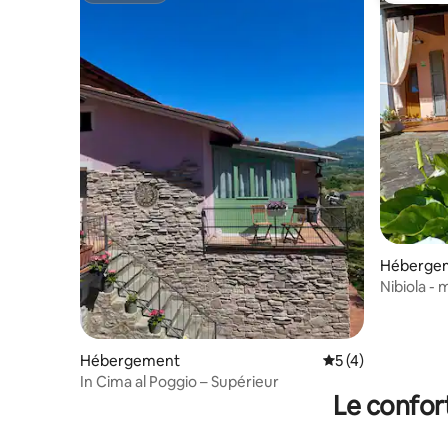
Héberge
Nibiola -
Hébergement
Évaluation moyenn
5 (4)
In Cima al Poggio – Supérieur
Le confor