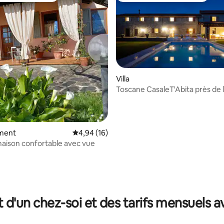
Villa
Toscane CasaleT'Abita près de 
Cinque Terre
ment
Évaluation moyenne sur la base de 16 comme
4,94 (16)
 maison confortable avec vue
e sur la base de 4 commentaires : 5 sur 5
t d'un chez-soi et des tarifs mensuels 