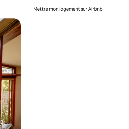
Mettre mon logement sur Airbnb
sant glisser.