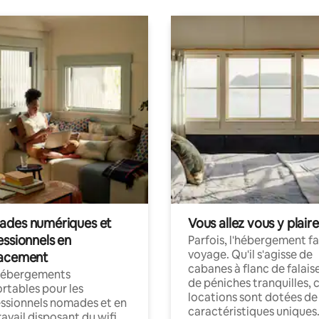
des numériques et
Vous allez vous y plaire
essionnels en
Parfois, l'hébergement fai
voyage. Qu'il s'agisse de
acement
cabanes à flanc de falais
hébergements
de péniches tranquilles, 
rtables pour les
locations sont dotées de
ssionnels nomades et en
caractéristiques uniques
ravail disposant du wifi