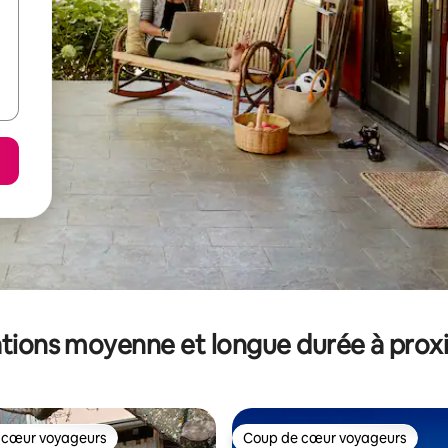
tions moyenne et longue durée à prox
 cœur voyageurs
Coup de cœur voyageurs
 cœur voyageurs
Coup de cœur voyageurs