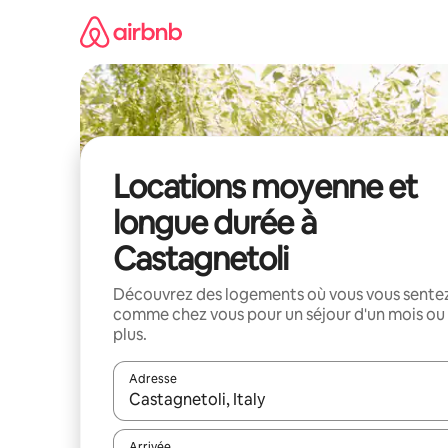
Aller
directement
au
contenu
Locations moyenne et
longue durée à
Castagnetoli
Découvrez des logements où vous vous sente
comme chez vous pour un séjour d'un mois ou
plus.
Adresse
Lorsque les résultats s'affichent, utilisez les flèc
Arrivée