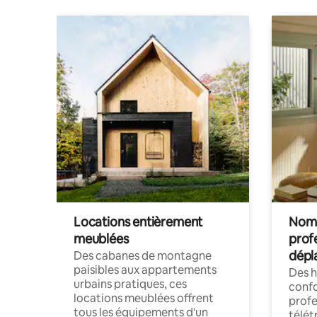
Locations entièrement
Noma
meublées
prof
dépl
Des cabanes de montagne
paisibles aux appartements
Des 
urbains pratiques, ces
confo
locations meublées offrent
profe
tous les équipements d'un
télét