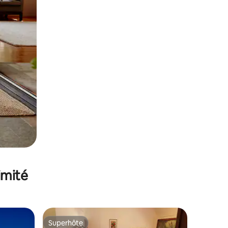
imité
Superhôte
Superhôte