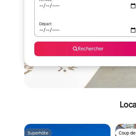
Départ
Rechercher
Loca
Superhôte
Coup de
Superhôte
Coup de