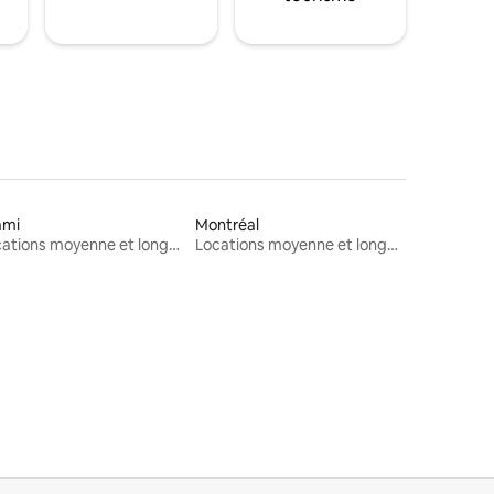
ami
Montréal
Locations moyenne et longue durée
Locations moyenne et longue durée