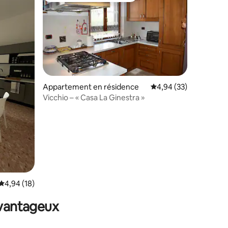
taires : 4,98 sur 5
Appartement en résidence
Évaluation moyenne su
4,94 (33)
Vicchio – « Casa La Ginestra »
Évaluation moyenne sur la base de 18 commentaires : 4,94 sur 5
4,94 (18)
avantageux