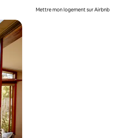
Mettre mon logement sur Airbnb
sant glisser.