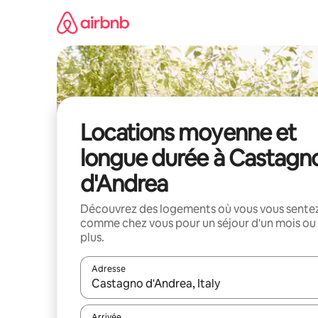
Aller
directement
au
contenu
Locations moyenne et
longue durée à Castagn
d'Andrea
Découvrez des logements où vous vous sente
comme chez vous pour un séjour d'un mois ou
plus.
Adresse
Lorsque les résultats s'affichent, utilisez les flèc
Arrivée