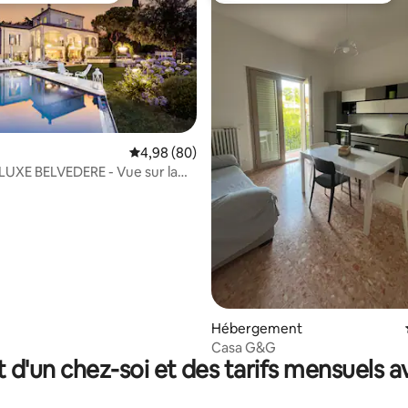
Évaluation moyenne sur la base de 80 commen
4,98 (80)
r la base de 37 commentaires : 4,92 sur 5
LUXE BELVEDERE - Vue sur la
piscine et spa
Hébergement
Casa G&G
t d'un chez-soi et des tarifs mensuels 