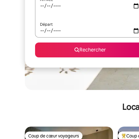
Départ
Rechercher
Loca
Coup de cœur voyageurs
Coup 
Coup de cœur voyageurs
Coups de