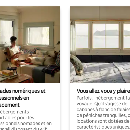
des numériques et
Vous allez vous y plaire
essionnels en
Parfois, l'hébergement fai
voyage. Qu'il s'agisse de
acement
cabanes à flanc de falais
hébergements
de péniches tranquilles, 
rtables pour les
locations sont dotées de
ssionnels nomades et en
caractéristiques uniques
ravail disposant du wifi