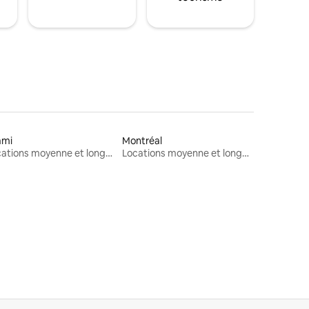
ami
Montréal
Locations moyenne et longue durée
Locations moyenne et longue durée