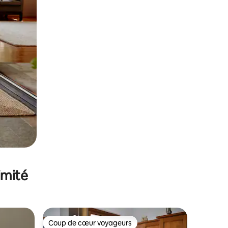
imité
Coup de cœur voyageurs
lus appréciés
Coup de cœur voyageurs