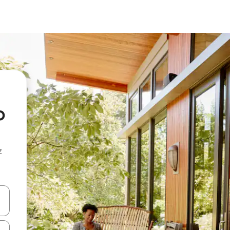
o
z
hes vers le haut et vers le bas pour les parcourir ou en appuyant et en fai