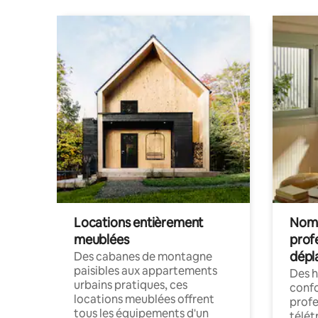
Locations entièrement
Noma
meublées
prof
dépl
Des cabanes de montagne
paisibles aux appartements
Des 
urbains pratiques, ces
confo
locations meublées offrent
profe
tous les équipements d'un
télét