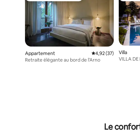
Villa
Appartement
Évaluation moyenne su
4,92 (37)
VILLA DE 
Retraite élégante au bord de l’Arno
mer avec 
Le confor