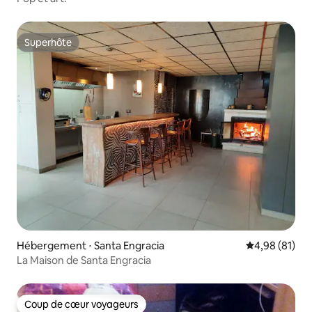
Superhôte
Superhôte
Hébergement ⋅ Santa Engracia
Évaluation mo
4,98 (81)
La Maison de Santa Engracia
Coup de cœur voyageurs
Coup de cœur voyageurs