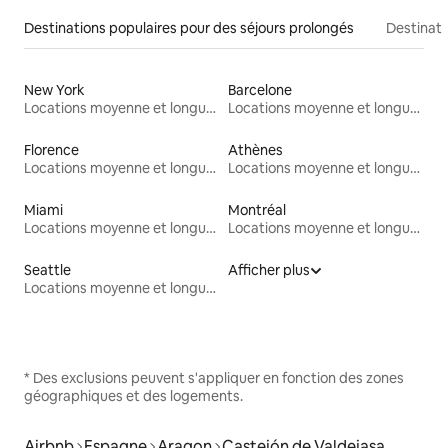
Destinations populaires pour des séjours prolongés
Destinati
New York
Barcelone
Locations moyenne et longue durée
Locations moyenne et longue durée
Florence
Athènes
Locations moyenne et longue durée
Locations moyenne et longue durée
Miami
Montréal
Locations moyenne et longue durée
Locations moyenne et longue durée
Seattle
Afficher plus
Locations moyenne et longue durée
* Des exclusions peuvent s'appliquer en fonction des zones
géographiques et des logements.
Airbnb
Espagne
Aragon
Castejón de Valdejasa