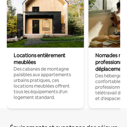
Locations entièrement
Nomades num
meublées
professionnel
déplacement
Des cabanes de montagne
paisibles aux appartements
Des hébergem
urbains pratiques, ces
confortables p
locations meublées offrent
professionnels
tous les équipements d'un
télétravail dis
logement standard.
et d'espaces de