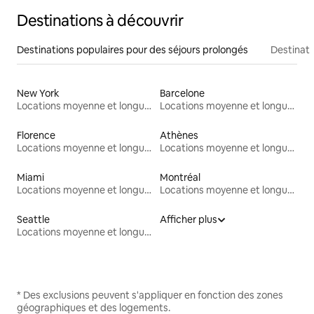
Destinations à découvrir
Destinations populaires pour des séjours prolongés
Destinati
New York
Barcelone
Locations moyenne et longue durée
Locations moyenne et longue durée
Florence
Athènes
Locations moyenne et longue durée
Locations moyenne et longue durée
Miami
Montréal
Locations moyenne et longue durée
Locations moyenne et longue durée
Seattle
Afficher plus
Locations moyenne et longue durée
* Des exclusions peuvent s'appliquer en fonction des zones
géographiques et des logements.