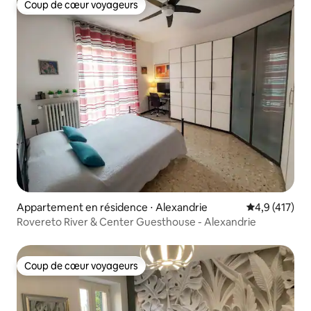
Coup de cœur voyageurs
Coup de cœur voyageurs
Appartement en résidence ⋅ Alexandrie
Évaluation mo
4,9 (417)
Rovereto River & Center Guesthouse - Alexandrie
Coup de cœur voyageurs
Coup de cœur voyageurs