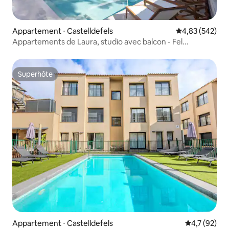
Appartement ⋅ Castelldefels
Évaluation moy
4,83 (542)
Appartements de Laura, studio avec balcon - Fel...
Superhôte
Superhôte
Appartement ⋅ Castelldefels
Évaluation m
4,7 (92)