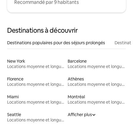
Recommandé par 9 habitants
Destinations à découvrir
Destinations populaires pour des séjours prolongés
Destinati
New York
Barcelone
Locations moyenne et longue durée
Locations moyenne et longue durée
Florence
Athènes
Locations moyenne et longue durée
Locations moyenne et longue durée
Miami
Montréal
Locations moyenne et longue durée
Locations moyenne et longue durée
Seattle
Afficher plus
Locations moyenne et longue durée