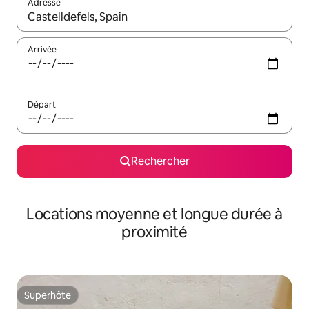
Adresse
Lorsque les résultats s'affichent, utilisez les flèches vers le hau
Arrivée
Départ
Rechercher
Locations moyenne et longue durée à
proximité
Superhôte
Superhôte