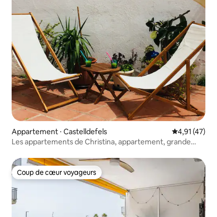
Appartement ⋅ Castelldefels
Évaluation mo
4,91 (47)
Les appartements de Christina, appartement, grande
terrasse...
Coup de cœur voyageurs
Coup de cœur voyageurs