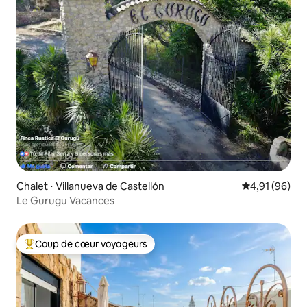
Chalet ⋅ Villanueva de Castellón
Évaluation mo
4,91 (96)
Le Gurugu Vacances
Coup de cœur voyageurs
Coups de cœur voyageurs les plus appréciés