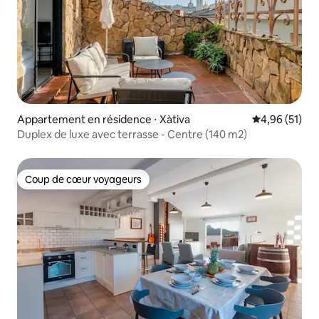
Appartement en résidence ⋅ Xàtiva
Évaluation mo
4,96 (51)
Duplex de luxe avec terrasse - Centre (140 m2)
Coup de cœur voyageurs
Coup de cœur voyageurs