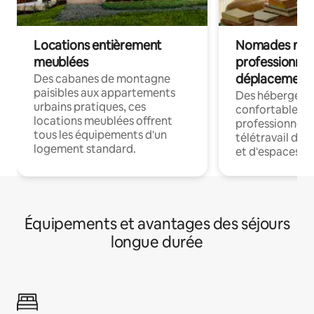
Locations entièrement
Nomades num
meublées
professionnel
déplacement
Des cabanes de montagne
paisibles aux appartements
Des hébergem
urbains pratiques, ces
confortables p
locations meublées offrent
professionnels
tous les équipements d'un
télétravail dis
logement standard.
et d'espaces de
Équipements et avantages des séjours
longue durée