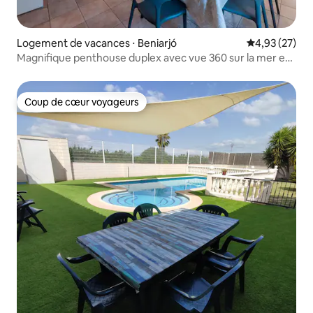
Logement de vacances ⋅ Beniarjó
Évaluation mo
4,93 (27)
Magnifique penthouse duplex avec vue 360 sur la mer et
la montagne
Coup de cœur voyageurs
Coup de cœur voyageurs