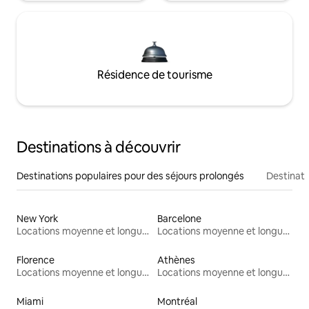
Résidence de tourisme
Destinations à découvrir
Destinations populaires pour des séjours prolongés
Destinati
New York
Barcelone
Locations moyenne et longue durée
Locations moyenne et longue durée
Florence
Athènes
Locations moyenne et longue durée
Locations moyenne et longue durée
Miami
Montréal