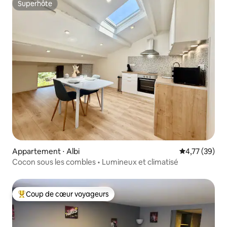
Superhôte
Superhôte
Appartement ⋅ Albi
Évaluation mo
4,77 (39)
Cocon sous les combles • Lumineux et climatisé
Coup de cœur voyageurs
Coups de cœur voyageurs les plus appréciés