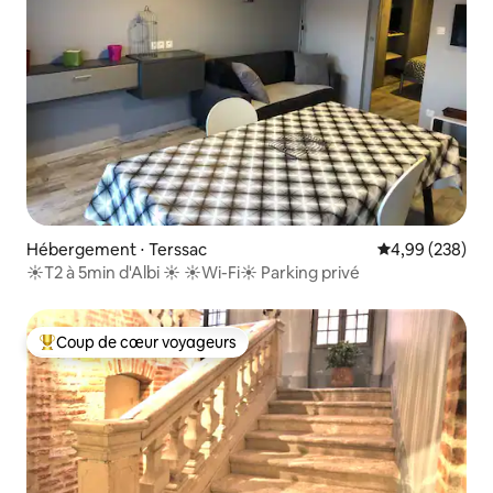
Hébergement ⋅ Terssac
Évaluation moy
4,99 (238)
☀️T2 à 5min d'Albi ☀️ ☀️Wi-Fi☀️ Parking privé
Coup de cœur voyageurs
Coups de cœur voyageurs les plus appréciés