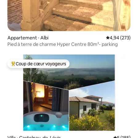
Appartement ⋅ Albi
Évaluation moy
4,94 (273)
Pied à terre de charme Hyper Centre 80m²- parking
Coup de cœur voyageurs
Coups de cœur voyageurs les plus appréciés
Villa ⋅ Castelnau-de-Lévis
Évaluation 
5 (185)