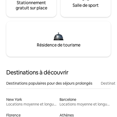
Stationnement
Salle de sport
gratuit sur place
Résidence de tourisme
Destinations à découvrir
Destinations populaires pour des séjours prolongés
Destinati
New York
Barcelone
Locations moyenne et longue durée
Locations moyenne et longue durée
Florence
Athènes