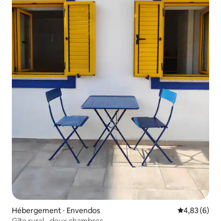
Hébergement ⋅ Envendos
Évaluation m
4,83 (6)
Gîte rural - deux chambres