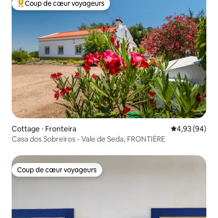
Coup de cœur voyageurs
Coups de cœur voyageurs les plus appréciés
Cottage ⋅ Fronteira
Évaluation mo
4,93 (94)
Casa dos Sobreiros - Vale de Seda, FRONTIÈRE
Coup de cœur voyageurs
Coup de cœur voyageurs