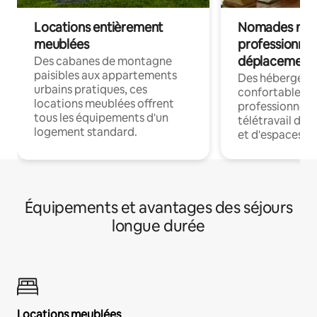
Locations entièrement
Nomades num
meublées
professionnel
déplacement
Des cabanes de montagne
paisibles aux appartements
Des hébergem
urbains pratiques, ces
confortables p
locations meublées offrent
professionnels
tous les équipements d'un
télétravail dis
logement standard.
et d'espaces de
Équipements et avantages des séjours
longue durée
Locations meublées