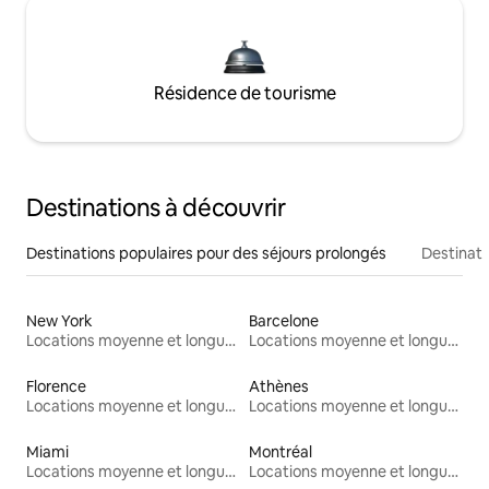
Résidence de tourisme
Destinations à découvrir
Destinations populaires pour des séjours prolongés
Destinati
New York
Barcelone
Locations moyenne et longue durée
Locations moyenne et longue durée
Florence
Athènes
Locations moyenne et longue durée
Locations moyenne et longue durée
Miami
Montréal
Locations moyenne et longue durée
Locations moyenne et longue durée