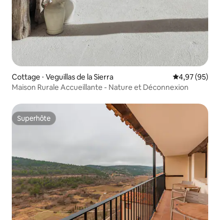
Cottage ⋅ Veguillas de la Sierra
Évaluation mo
4,97 (95)
Maison Rurale Accueillante - Nature et Déconnexion
Superhôte
Superhôte