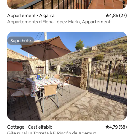
Appartement ⋅ Algarra
Évaluation mo
4,85 (27)
Appartements d'Elena López Marín, Appartement...
Superhôte
Superhôte
Cottage ⋅ Castielfabib
Évaluation mo
4,79 (58)
Gîte rural La Torreta à El Rincón de Ademuz