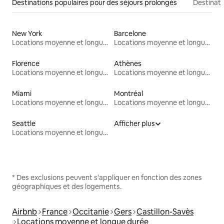
Destinations populaires pour des séjours prolongés
Destinati
New York
Barcelone
Locations moyenne et longue durée
Locations moyenne et longue durée
Florence
Athènes
Locations moyenne et longue durée
Locations moyenne et longue durée
Miami
Montréal
Locations moyenne et longue durée
Locations moyenne et longue durée
Seattle
Afficher plus
Locations moyenne et longue durée
* Des exclusions peuvent s'appliquer en fonction des zones
géographiques et des logements.
Airbnb
France
Occitanie
Gers
Castillon-Savès
Locations moyenne et longue durée