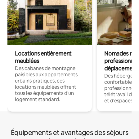
Locations entièrement
Nomades num
meublées
professionnel
déplacement
Des cabanes de montagne
paisibles aux appartements
Des hébergem
urbains pratiques, ces
confortables p
locations meublées offrent
professionnels
tous les équipements d'un
télétravail dis
logement standard.
et d'espaces de
Équipements et avantages des séjours