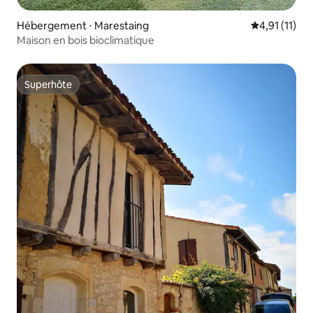
Hébergement ⋅ Marestaing
Évaluation m
4,91 (11)
Maison en bois bioclimatique
Superhôte
Superhôte