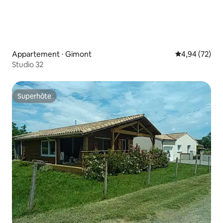
Appartement ⋅ Gimont
Évaluation mo
4,94 (72)
Studio 32
Superhôte
Superhôte