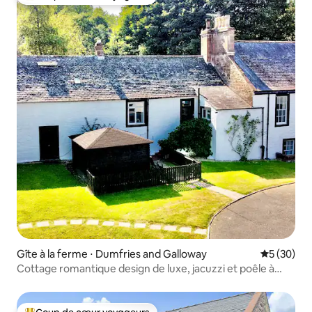
Coups de cœur voyageurs les plus appréciés
Gîte à la ferme ⋅ Dumfries and Galloway
Évaluation
5 (30)
Cottage romantique design de luxe, jacuzzi et poêle à
bois