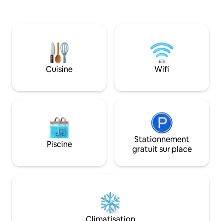
réfrigérateur, un 
proximité de restaurants à emporter,
une bouilloire, une 
d'une brasserie, de galeries, de
pain, de la vaissel
boutiques, d'un parc et de Carlingwalk
PAS de plaque de c
Loch. Les équipements comprennent
Serviettes, linge de
une télévision connectée de 50 pouces,
première nécessit
un réfrigérateur, un micro-ondes, une
radiateurs à huile. Belle promenade au
bouilloire, une machine à café, une table
Cuisine
Wifi
bord de la rivière j
et des chaises. WiFi gratuit. Parking dans
hors route, place p
la rue à l'extérieur de la propriété. Je me
ferai un plaisir de partager mes
connaissances locales : lieux à visiter,
promenades, restaurants et lieux de
baignade.
Stationnement
Piscine
gratuit sur place
Climatisation