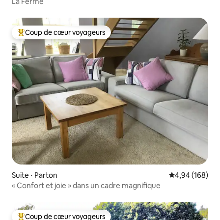
La Ferme
Coup de cœur voyageurs
Coups de cœur voyageurs les plus appréciés
Suite ⋅ Parton
Évaluation moy
4,94 (168)
« Confort et joie » dans un cadre magnifique
Coup de cœur voyageurs