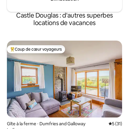
Castle Douglas : d'autres superbes
locations de vacances
Coup de cœur voyageurs
Coups de cœur voyageurs les plus appréciés
Gîte à la ferme ⋅ Dumfries and Galloway
Évaluation
5 (31)