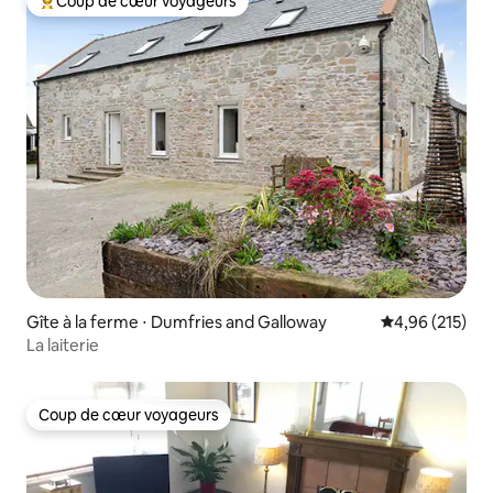
Coup de cœur voyageurs
Coups de cœur voyageurs les plus appréciés
Gîte à la ferme ⋅ Dumfries and Galloway
Évaluation moy
4,96 (215)
La laiterie
Coup de cœur voyageurs
Coup de cœur voyageurs