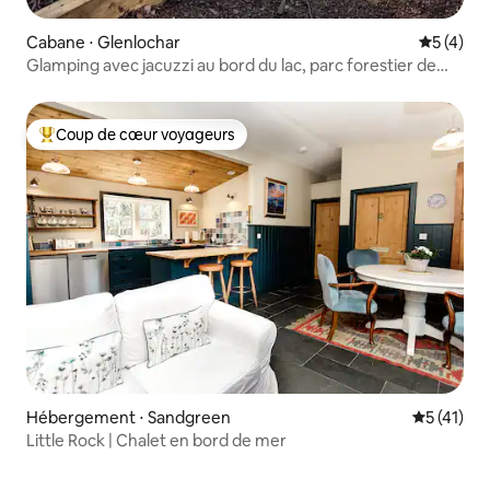
Cabane ⋅ Glenlochar
Évaluatio
5 (4)
Glamping avec jacuzzi au bord du lac, parc forestier de
Galloway
Coup de cœur voyageurs
Coups de cœur voyageurs les plus appréciés
Hébergement ⋅ Sandgreen
Évaluation
5 (41)
Little Rock | Chalet en bord de mer