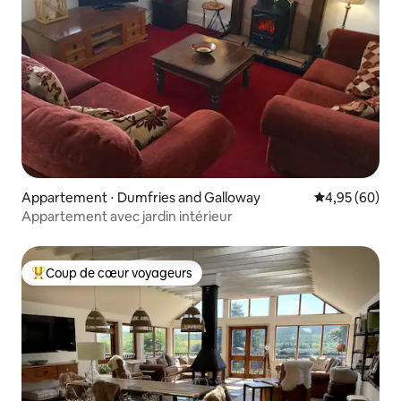
Appartement ⋅ Dumfries and Galloway
Évaluation mo
4,95 (60)
Appartement avec jardin intérieur
Coup de cœur voyageurs
Coups de cœur voyageurs les plus appréciés