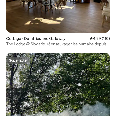
Cottage ⋅ Dumfries and Galloway
Évaluation moy
4,99 (110)
The Lodge @ Slogarie, réensauvager les humains depuis
2019
Superhôte
Superhôte