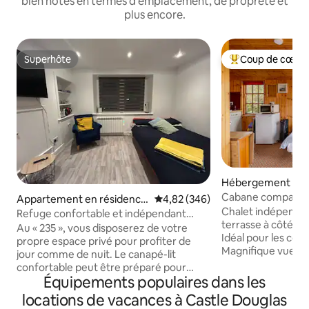
bien notés en termes d'emplacement, de propreté et
plus encore.
Superhôte
Coup de cœur 
Superhôte
Coups de cœur vo
Hébergement ⋅ Ki
ht
Cabane compacte
Appartement en résidence
Évaluation moyenne sur la base 
4,82 (346)
sur la rivière et pa
Chalet indépendan
⋅ Dumfries and Galloway
Refuge confortable et indépendant
terrasse à côté de
dans le centre-ville
Au « 235 », vous disposerez de votre
Idéal pour les coup
propre espace privé pour profiter de
Magnifique vue dé
jour comme de nuit. Le canapé-lit
rivière Dee. MAX 2 
confortable peut être préparé pour
absolument INTER
Équipements populaires dans les
votre arrivée ou laissé comme canapé
chalet Un lit dou
pour que vous puissiez vous détendre.
locations de vacances à Castle Douglas
dessous, un lit sim
Séjournez dans le centre-ville, à