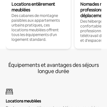
Locations entièrement
Nomades num
meublées
professionnel
déplacement
Des cabanes de montagne
paisibles aux appartements
Des hébergem
urbains pratiques, ces
confortables p
locations meublées offrent
professionnels
tous les équipements d'un
télétravail dis
logement standard.
et d'espaces de
Équipements et avantages des séjours
longue durée
Locations meublées