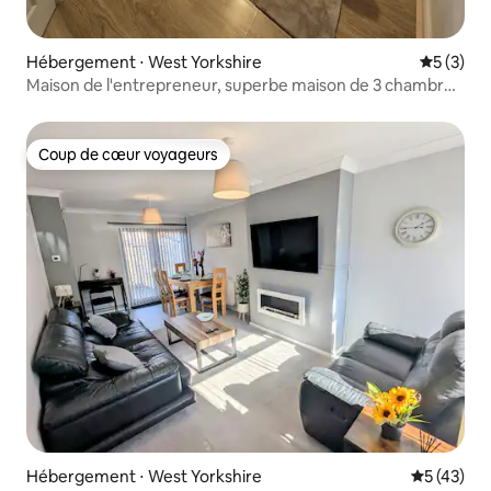
Hébergement ⋅ West Yorkshire
Évaluatio
5 (3)
Maison de l'entrepreneur, superbe maison de 3 chambres
avec Wifi et Netflix
Coup de cœur voyageurs
Coup de cœur voyageurs
Hébergement ⋅ West Yorkshire
Évaluation
5 (43)