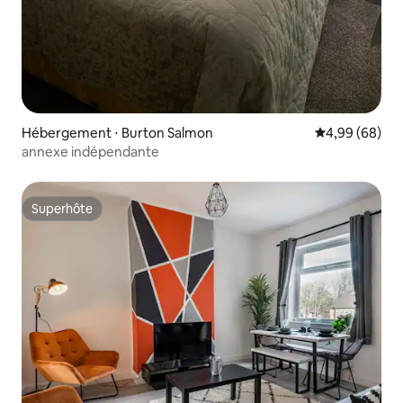
Hébergement ⋅ Burton Salmon
Évaluation mo
4,99 (68)
annexe indépendante
Superhôte
Superhôte