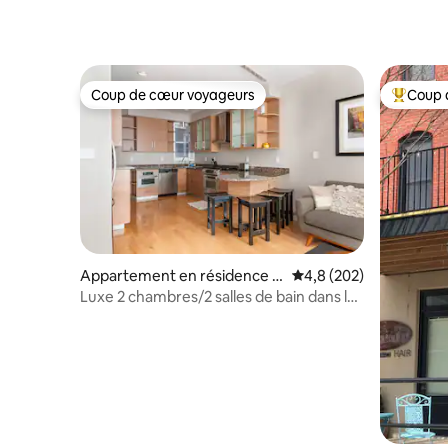
Coup de cœur voyageurs
Coup 
Coup de cœur voyageurs
Coups de
Appartement en résidence ⋅
Évaluation moyenne sur
4,8 (202)
St. Louis
Luxe 2 chambres/2 salles de bain dans le
CWE historique/1E M