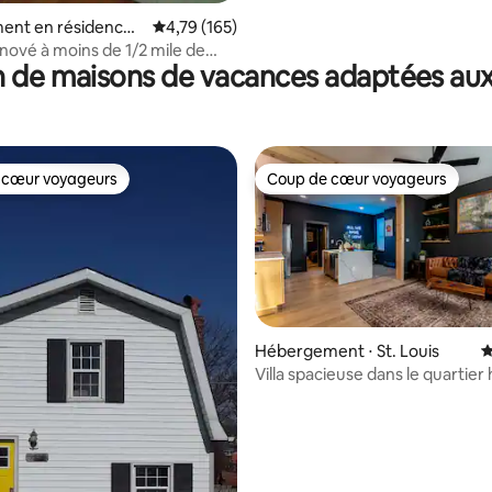
ent en résidence ⋅
Évaluation moyenne sur la base de 165 comme
4,79 (165)
 Heights
nové à moins de 1/2 mile de
 de maisons de vacances adaptées aux
 cœur voyageurs
Coup de cœur voyageurs
 cœur voyageurs
Coup de cœur voyageurs
Hébergement ⋅ St. Louis
É
Villa spacieuse dans le quartier
de Dogtown !