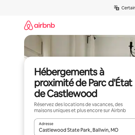
Aller
Certai
directement
au
contenu
Hébergements à
proximité de Parc d'État
de Castlewood
Réservez des locations de vacances, des
maisons uniques et plus encore sur Airbnb
Adresse
Lorsque les résultats s'affichent, utilisez les flèc