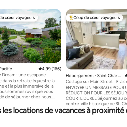
de cœur voyageurs
Coup de cœur voyageurs
 cœur voyageurs les plus appréciés
Coups de cœur voyageurs les p
 la base de 115 commentaires : 4,97 sur 5
Pacific
Évaluation moyenne sur la base de 166 commen
4,99 (166)
e Dream : une escapade
Hébergement ⋅ Saint Charle
É
 immersive
 dans la retraite équestre la
s
Cottage sur Main Street - Frais
ne et la plus immersive de la
ménage réduits
ENVOYER UN MESSAGE POUR 
Nous sommes ravis que vous
RÉDUCTION POUR LES SÉJOUR
dé de séjourner chez nous.
COURTE DURÉE Séjournez au cœur du
aitons que vous vous sentiez
centre-ville historique de St. Ch
et comme chez vous en
les locations de vacances à proximité
ALLEZ PARTOUT À PIED dans c
des activités équestres ainsi
logement magnifiquement rén
 cabane en rondins confortable
chambres/1 salle de bain, qui all
es ses caractéristiques et
moderne et charme, à quelque