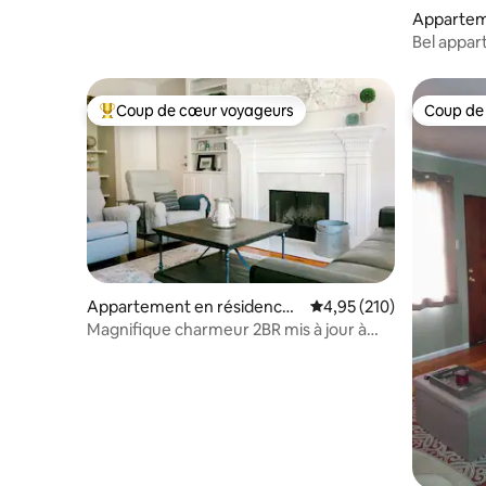
Appartem
Saint Cha
Bel appa
Charles
Coup de cœur voyageurs
Coup de
Coups de cœur voyageurs les plus appréciés
Coup de
Appartement en résidence ⋅
Évaluation moyenne sur
4,95 (210)
St. Louis
Magnifique charmeur 2BR mis à jour à
CWE