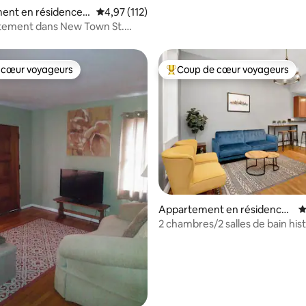
ent en résidence ⋅
Évaluation moyenne sur la base de 112 comme
4,97 (112)
rles
rtement dans New Town St.
 cœur voyageurs
Coup de cœur voyageurs
 cœur voyageurs
Coups de cœur voyageurs les p
 la base de 210 commentaires : 4,95 sur 5
Appartement en résidence ⋅
É
St. Louis
2 chambres/2 salles de bain his
au cœur de Soulard