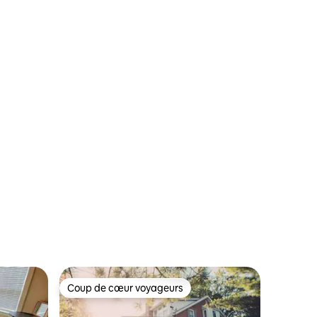
ntaires : 4,87 sur 5
Coup de cœur voyageurs
Coup de cœur voyageurs