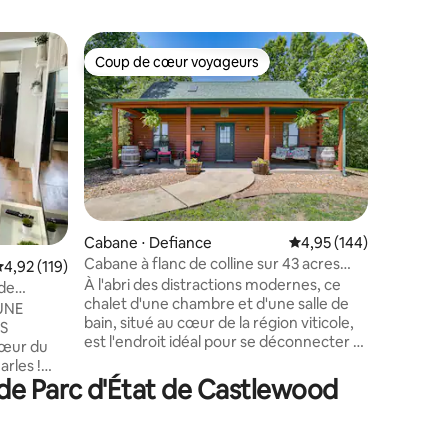
Hébergem
Coup de cœur voyageurs
Coup
lus appréciés
Coup de cœur voyageurs
Coups d
Animaux 
bienvenu
Stay Awhi
pour les
hébergem
souvenirs ! Cette location de v
spacieuse
quartier 
30 minute
St. Louis, 
pour les 
taires : 4,99 sur 5
Cabane ⋅ Defiance
Évaluation moyenne sur
4,95 (144)
animaux d
Cabane à flanc de colline sur 43 acres
valuation moyenne sur la base de 119 commentaires : 4,92 sur 5
4,92 (119)
confortab
avec lac privé et vue !
À l'abri des distractions modernes, ce
et beauc
 de
chalet d'une chambre et d'une salle de
monde. U
UNE
bain, situé au cœur de la région viticole,
dissimulé
S
est l'endroit idéal pour se déconnecter et
logement 
renouer avec la nature ! Immergé dans
Parfait p
arles !
une forêt luxuriante, ce chalet est doté
commodit
 de Parc d'État de Castlewood
e
de tous les équipements nécessaires
ové de 2
pour une retraite paisible, y compris un
ie confort
lac de pêche (aucun permis requis !), des
s pas de