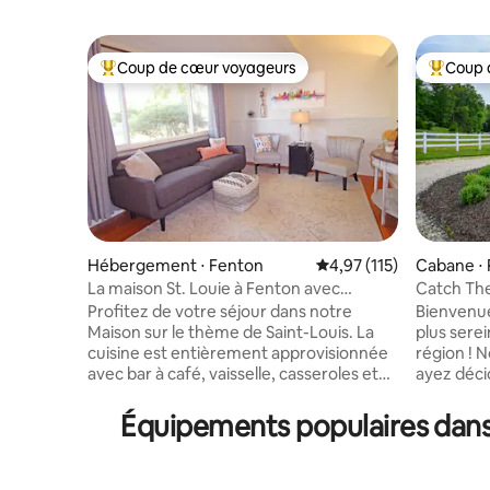
Coup de cœur voyageurs
Coup 
Coups de cœur voyageurs les plus appréciés
Coups de
Hébergement ⋅ Fenton
Évaluation moyenne sur
4,97 (115)
Cabane ⋅ 
La maison St. Louie à Fenton avec
Catch Th
terrasse et grande cour !
équestre
Profitez de votre séjour dans notre
Bienvenue
Maison sur le thème de Saint-Louis. La
plus serei
cuisine est entièrement approvisionnée
région ! 
avec bar à café, vaisselle, casseroles et
ayez déci
poêles. Les trois chambres, la chambre
Nous souh
Cardinals, la chambre Blues et la
détendu 
Équipements populaires dans 
chambre Union Station disposent
profitant 
chacune d'un lit Queen Size avec des
que de la
placards spacieux. Une grande terrasse
et de tout