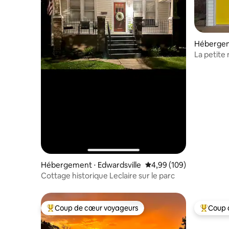
Hébergeme
La petite
Hébergement ⋅ Edwardsville
Évaluation moyenne sur 
4,99 (109)
Cottage historique Leclaire sur le parc
Coup de cœur voyageurs
Coup 
Coups de cœur voyageurs les plus appréciés
Coups de