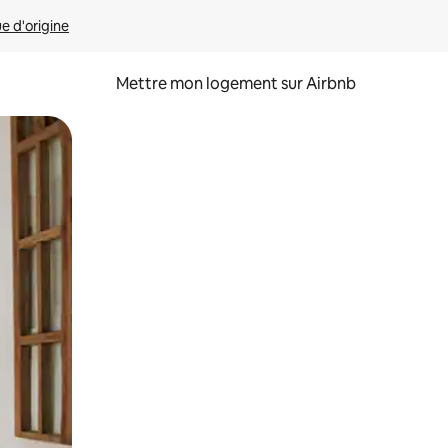
ue d'origine
Mettre mon logement sur Airbnb
sant glisser.