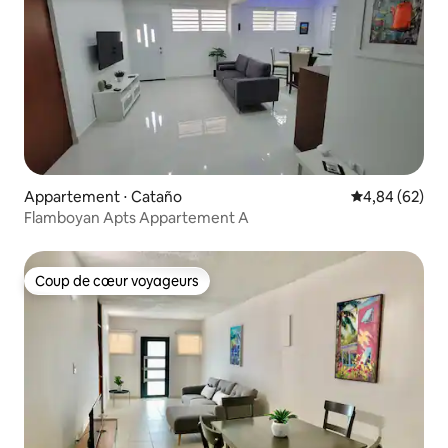
Appartement ⋅ Cataño
Évaluation mo
4,84 (62)
Flamboyan Apts Appartement A
Coup de cœur voyageurs
Coup de cœur voyageurs