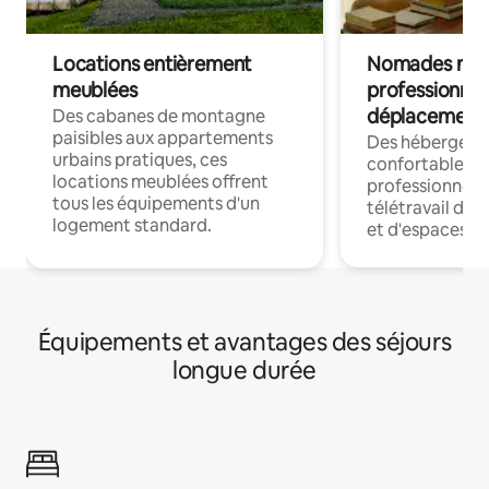
Locations entièrement
Nomades num
meublées
professionnel
déplacement
Des cabanes de montagne
paisibles aux appartements
Des hébergem
urbains pratiques, ces
confortables p
locations meublées offrent
professionnels
tous les équipements d'un
télétravail dis
logement standard.
et d'espaces de
Équipements et avantages des séjours
longue durée