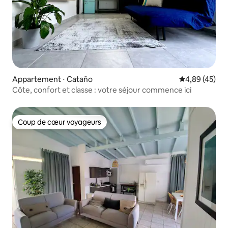
Appartement ⋅ Cataño
Évaluation mo
4,89 (45)
Côte, confort et classe : votre séjour commence ici
Coup de cœur voyageurs
Coup de cœur voyageurs