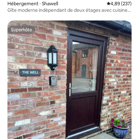
Hébergement ⋅ Shawell
Évaluation moy
4,89 (237)
Gîte moderne indépendant de deux étages avec cuisine
équipée
Superhôte
Superhôte