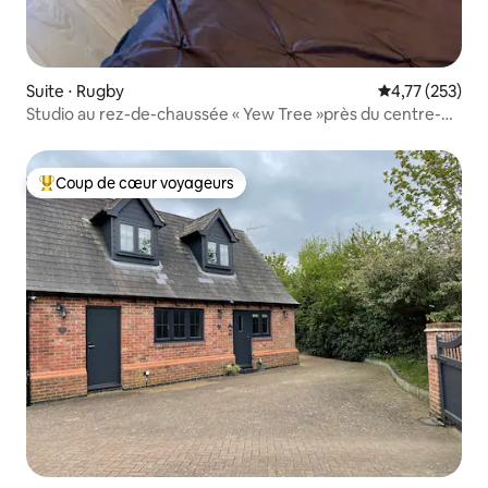
Suite ⋅ Rugby
Évaluation moy
4,77 (253)
Studio au rez-de-chaussée « Yew Tree »près du centre-
ville
Coup de cœur voyageurs
Coups de cœur voyageurs les plus appréciés