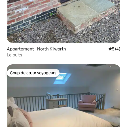
Appartement ⋅ North Kilworth
Évaluatio
5 (4)
Le puits
Coup de cœur voyageurs
Coup de cœur voyageurs