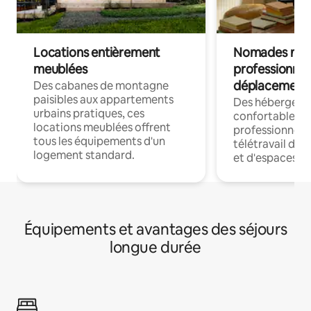
Locations entièrement
Nomades num
meublées
professionnel
déplacement
Des cabanes de montagne
paisibles aux appartements
Des hébergem
urbains pratiques, ces
confortables p
locations meublées offrent
professionnels
tous les équipements d'un
télétravail dis
logement standard.
et d'espaces de
Équipements et avantages des séjours
longue durée