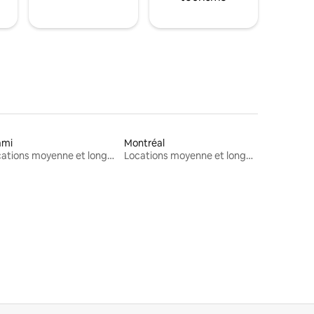
ami
Montréal
Locations moyenne et longue durée
Locations moyenne et longue durée