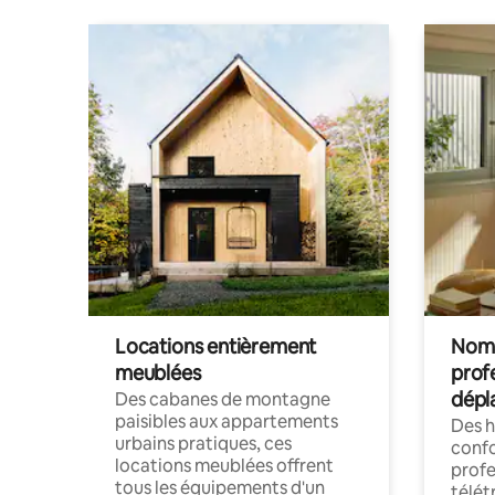
Locations entièrement
Noma
meublées
prof
dépl
Des cabanes de montagne
paisibles aux appartements
Des 
urbains pratiques, ces
confo
locations meublées offrent
profe
tous les équipements d'un
télét