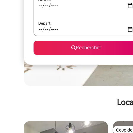
Départ
Rechercher
Loca
Coup de
Coup de