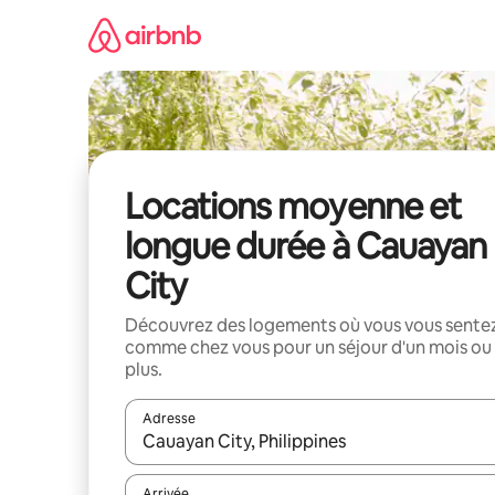
Aller
directement
au
contenu
Locations moyenne et
longue durée à Cauayan
City
Découvrez des logements où vous vous sente
comme chez vous pour un séjour d'un mois ou
plus.
Adresse
Lorsque les résultats s'affichent, utilisez les flèc
Arrivée