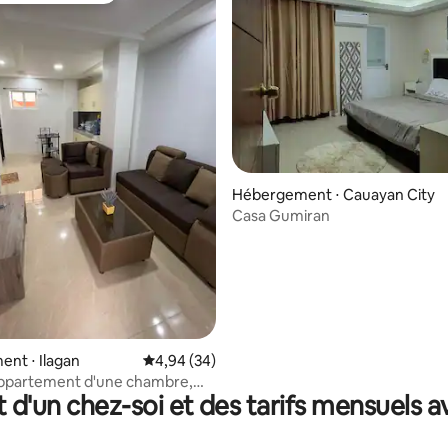
Hébergement ⋅ Cauayan City
Casa Gumiran
r la base de 14 commentaires : 4,71 sur 5
nt ⋅ Ilagan
Évaluation moyenne sur la base de 34 commen
4,94 (34)
ppartement d'une chambre,
t d'un chez-soi et des tarifs mensuels 
(nouveau)