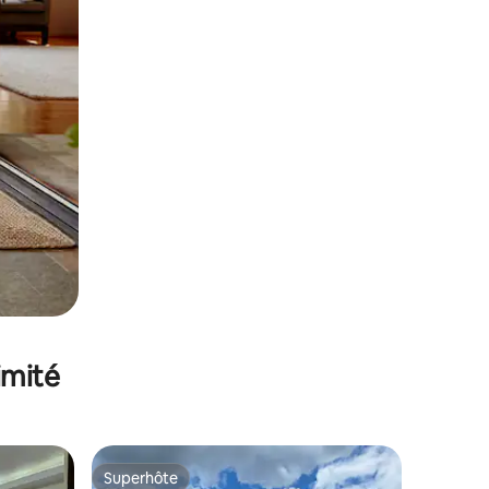
imité
Superhôte
Superhôte