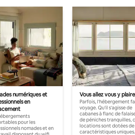
des numériques et
Vous allez vous y plaire
essionnels en
Parfois, l'hébergement fai
voyage. Qu'il s'agisse de
acement
cabanes à flanc de falais
hébergements
de péniches tranquilles, 
rtables pour les
locations sont dotées de
ssionnels nomades et en
caractéristiques uniques
ravail disposant du wifi