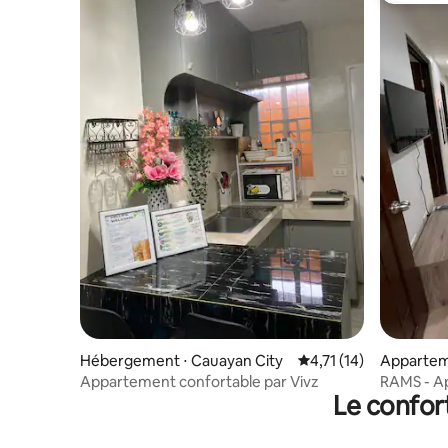
Hébergement ⋅ Cauayan City
Évaluation moyenne su
4,71 (14)
Apparteme
Appartement confortable par Vivz
RAMS - A
Le confor
unité 3B 